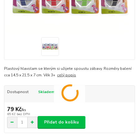
Plastový hlavolam se kterým si užijete spoustu zábavy. Rozměry balení
cca 14,5 x 21,5 x 7 cm. Věk 3+
celý popis
Dostupnost
Skladem
79 Kč
/
ks
65 Kč
bez DPH
Přidat do košíku