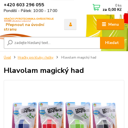
+420 603 296 055
0
ks
za
0,00 Kč
Pondělí - Pátek: 10:00 - 17:00
Menu
Hledat
Úvod
Hračky pro kluky i holky
Hlavolam magický had
Hlavolam magický had