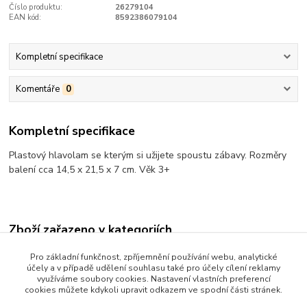
Číslo produktu:
26279104
EAN kód:
8592386079104
Kompletní specifikace
Komentáře
0
Kompletní specifikace
Plastový hlavolam se kterým si užijete spoustu zábavy. Rozměry
balení cca 14,5 x 21,5 x 7 cm. Věk 3+
Zboží zařazeno v kategoriích
NOVÉ HRAČKY SKLADEM CENA do 150 kč
Pro základní funkčnost, zpříjemnění používání webu, analytické
účely a v případě udělení souhlasu také pro účely cílení reklamy
Hračky pro kluky i holky
využíváme soubory cookies. Nastavení vlastních preferencí
cookies můžete kdykoli upravit odkazem ve spodní části stránek.
Legracky