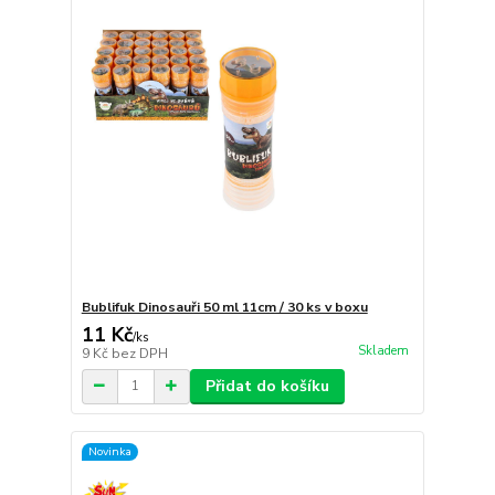
Bublifuk Dinosauři 50 ml 11cm / 30 ks v boxu
11 Kč
/
ks
Skladem
9 Kč
bez DPH
Přidat do košíku
Novinka