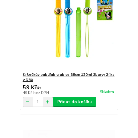
Krtečkův bublifuk trubice 38cm 120ml 3barvy 24ks
v DBX
59 Kč
/
ks
Skladem
49 Kč
bez DPH
Přidat do košíku