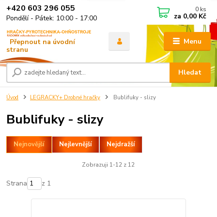
+420 603 296 055
0
ks
za
0,00 Kč
Pondělí - Pátek: 10:00 - 17:00
Menu
Hledat
Úvod
LEGRACKY+ Drobné hračky
Bublifuky - slizy
Bublifuky - slizy
Nejnovější
Nejlevnější
Nejdražší
Zobrazuji 1-12 z 12
Strana
z 1