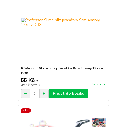
Professor Slime sliz prasátko 9cm 4barvy 12ks v
DBX
55 Kč
/
ks
Skladem
45 Kč
bez DPH
Přidat do košíku
Akce