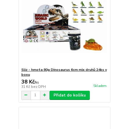
Sliz - hmota 80g Dinosaurus 6cm mix druhů 24ks v
boxu
38 Kč
/
ks
Skladem
31 Kč
bez DPH
Přidat do košíku