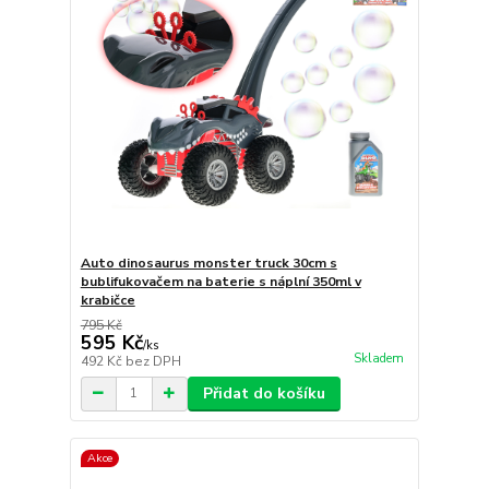
Auto dinosaurus monster truck 30cm s
bublifukovačem na baterie s náplní 350ml v
krabičce
795 Kč
595 Kč
/
ks
Skladem
492 Kč
bez DPH
Přidat do košíku
Akce