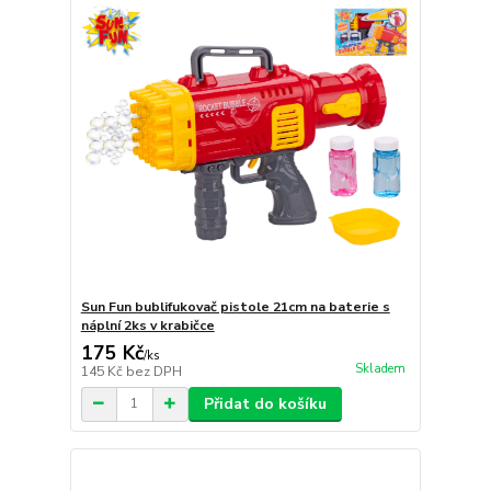
Sun Fun bublifukovač pistole 21cm na baterie s
náplní 2ks v krabičce
175 Kč
/
ks
Skladem
145 Kč
bez DPH
Přidat do košíku