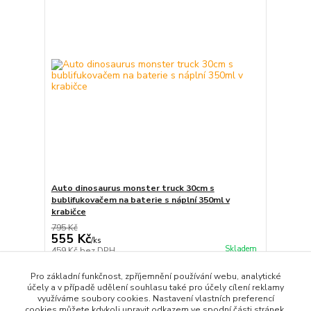
Auto dinosaurus monster truck 30cm s
bublifukovačem na baterie s náplní 350ml v
krabičce
795 Kč
555 Kč
/
ks
Skladem
459 Kč
bez DPH
Přidat do košíku
Pro základní funkčnost, zpříjemnění používání webu, analytické
účely a v případě udělení souhlasu také pro účely cílení reklamy
využíváme soubory cookies. Nastavení vlastních preferencí
cookies můžete kdykoli upravit odkazem ve spodní části stránek.