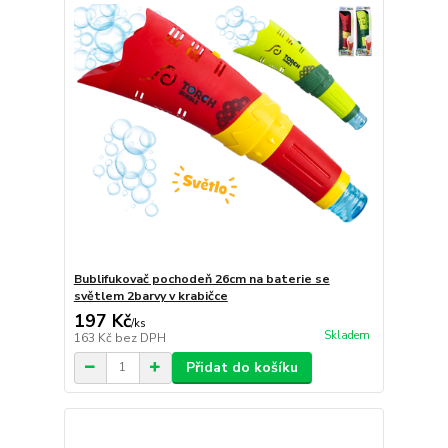
Bublifukovač pochodeň 26cm na baterie se
světlem 2barvy v krabičce
197 Kč
/
ks
Skladem
163 Kč
bez DPH
Přidat do košíku