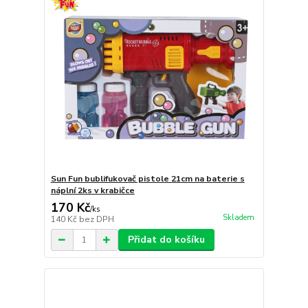
Sun Fun bublifukovač pistole 21cm na baterie s
náplní 2ks v krabičce
170 Kč
/
ks
Skladem
140 Kč
bez DPH
Přidat do košíku