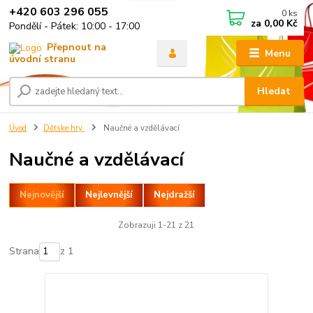
+420 603 296 055
0
ks
za
0,00 Kč
Pondělí - Pátek: 10:00 - 17:00
Menu
Hledat
Úvod
Dětske hry
Naučné a vzdělávací
Naučné a vzdělávací
Nejnovější
Nejlevnější
Nejdražší
Zobrazuji 1-21 z 21
Strana
z 1