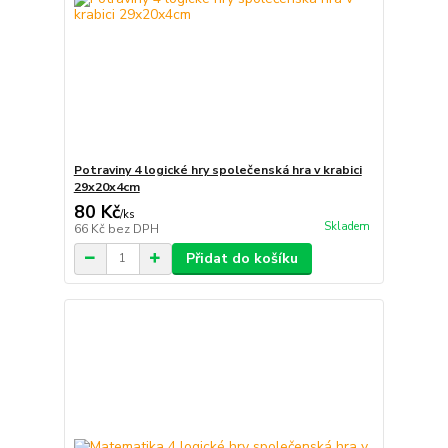
Potraviny 4 logické hry společenská hra v krabici
29x20x4cm
80 Kč
/
ks
Skladem
66 Kč
bez DPH
Přidat do košíku