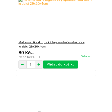
Matematika 4 logické hry společenská hra v
krabici 29x20x4cm
80 Kč
/
ks
Skladem
66 Kč
bez DPH
Přidat do košíku