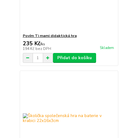
Povím Ti mami didaktická hra
235 Kč
/
ks
Skladem
194 Kč
bez DPH
Přidat do košíku