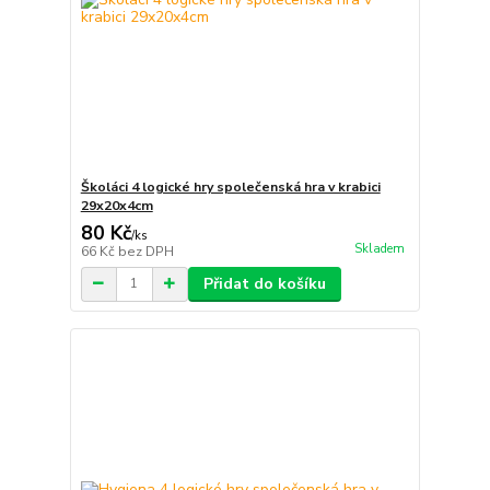
Školáci 4 logické hry společenská hra v krabici
29x20x4cm
80 Kč
/
ks
Skladem
66 Kč
bez DPH
Přidat do košíku