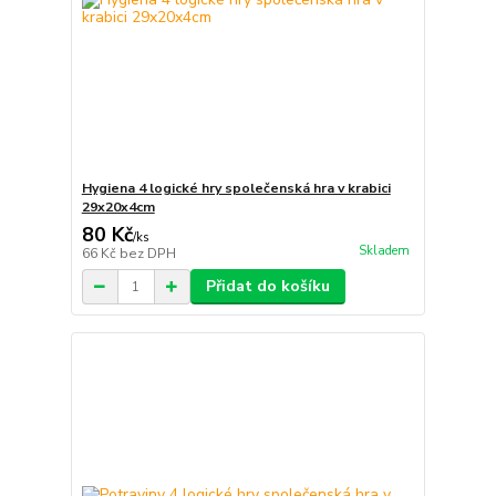
Hygiena 4 logické hry společenská hra v krabici
29x20x4cm
80 Kč
/
ks
Skladem
66 Kč
bez DPH
Přidat do košíku