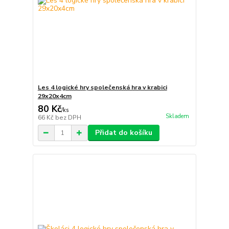
Les 4 logické hry společenská hra v krabici
29x20x4cm
80 Kč
/
ks
Skladem
66 Kč
bez DPH
Přidat do košíku