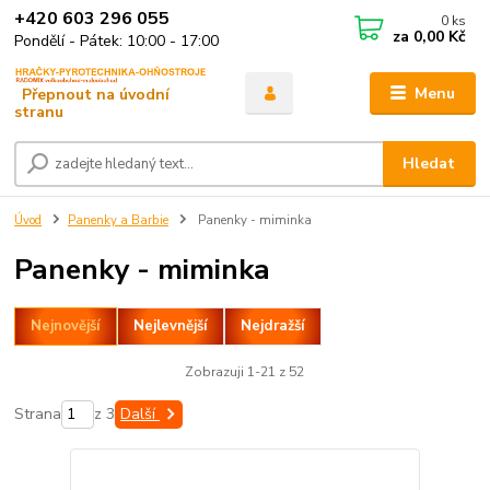
+420 603 296 055
0
ks
za
0,00 Kč
Pondělí - Pátek: 10:00 - 17:00
Menu
Hledat
Úvod
Panenky a Barbie
Panenky - miminka
Panenky - miminka
Nejnovější
Nejlevnější
Nejdražší
Zobrazuji 1-21 z 52
Strana
z 3
Další