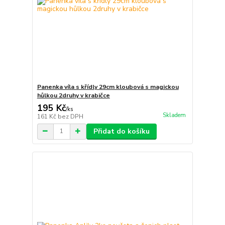
Panenka víla s křídly 29cm kloubová s magickou
hůlkou 2druhy v krabičce
195 Kč
/
ks
Skladem
161 Kč
bez DPH
Přidat do košíku