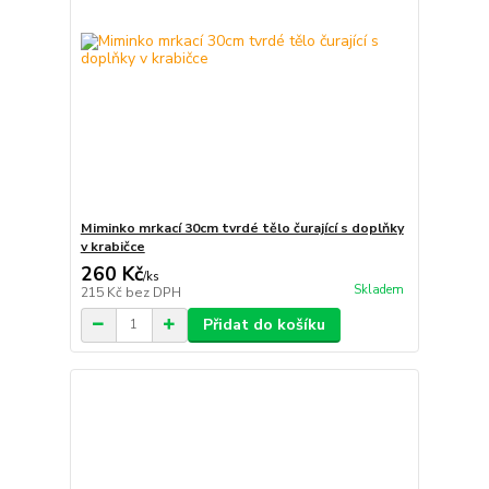
Miminko mrkací 30cm tvrdé tělo čurající s doplňky
v krabičce
260 Kč
/
ks
Skladem
215 Kč
bez DPH
Přidat do košíku