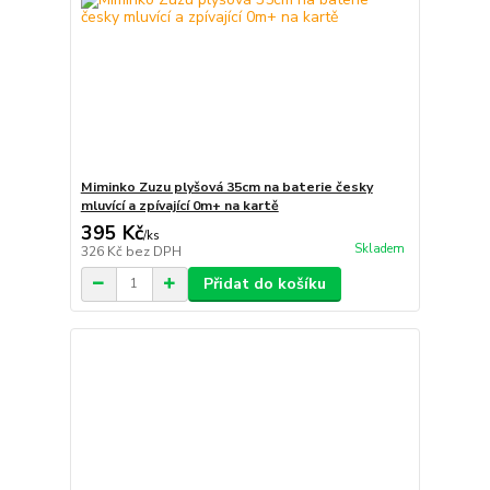
Miminko Zuzu plyšová 35cm na baterie česky
mluvící a zpívající 0m+ na kartě
395 Kč
/
ks
Skladem
326 Kč
bez DPH
Přidat do košíku