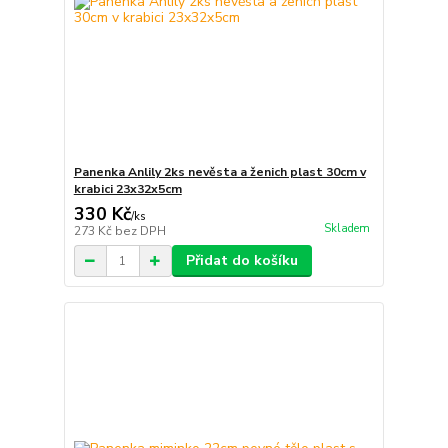
Panenka Anlily 2ks nevěsta a ženich plast 30cm v
krabici 23x32x5cm
330 Kč
/
ks
Skladem
273 Kč
bez DPH
Přidat do košíku