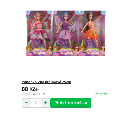
Panenka Víla kloubová 29cm
88 Kč
/
ks
Skladem
73 Kč
bez DPH
Přidat do košíku