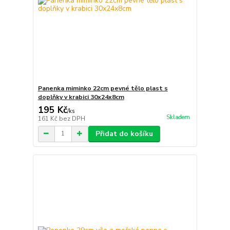
Panenka miminko 22cm pevné tělo plast s
doplňky v krabici 30x24x8cm
195 Kč
/
ks
Skladem
161 Kč
bez DPH
Přidat do košíku