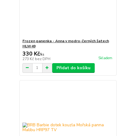
Frozen panenka - Anna v modro-černých šatech
HLW49
330 Kč
/
ks
Skladem
273 Kč
bez DPH
Přidat do košíku