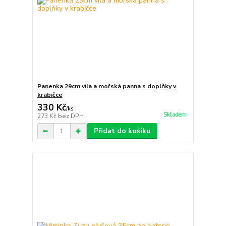
Panenka 29cm víla a mořská panna s doplňky v
krabičce
330 Kč
/
ks
Skladem
273 Kč
bez DPH
Přidat do košíku