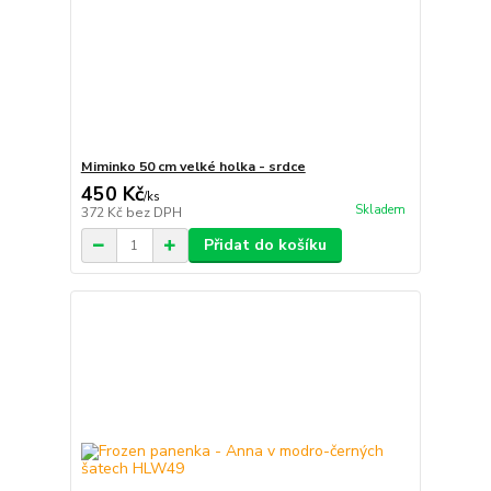
Miminko 50 cm velké holka - srdce
450 Kč
/
ks
Skladem
372 Kč
bez DPH
Přidat do košíku