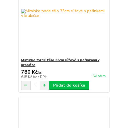
Miminko tvrdé tělo 33cm růžové s peřinkami v
krabičce
780 Kč
/
ks
Skladem
645 Kč
bez DPH
Přidat do košíku