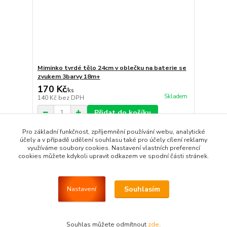
Miminko tvrdé tělo 24cm v oblečku na baterie se
zvukem 3barvy 18m+
170 Kč
/
ks
Skladem
140 Kč
bez DPH
Přidat do košíku
Pro základní funkčnost, zpříjemnění používání webu, analytické
účely a v případě udělení souhlasu také pro účely cílení reklamy
využíváme soubory cookies. Nastavení vlastních preferencí
Dalších (21) produktů
Strana
z 3
Další
cookies můžete kdykoli upravit odkazem ve spodní části stránek.
Souhlasím
Nastavení
Souhlas můžete odmítnout
zde
.