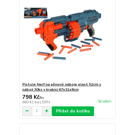
Pistole Nerf na pěnové náboje plast 52cm s
náboji 30ks v krabici 67x31x8cm
798 Kč
/
ks
Skladem
660 Kč
bez DPH
Přidat do košíku