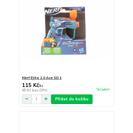
Nerf Elite 2.0 Ace SD 1
115 Kč
/
ks
Skladem
95 Kč
bez DPH
Přidat do košíku