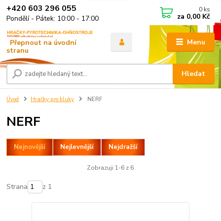
+420 603 296 055
0
ks
za
0,00 Kč
Pondělí - Pátek: 10:00 - 17:00
Menu
Hledat
Úvod
Hračky pro kluky
NERF
NERF
Nejnovější
Nejlevnější
Nejdražší
Zobrazuji 1-6 z 6
Strana
z 1