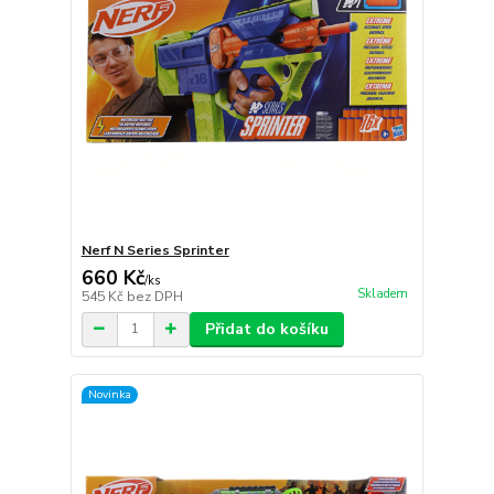
Nerf N Series Sprinter
660 Kč
/
ks
Skladem
545 Kč
bez DPH
Přidat do košíku
Novinka