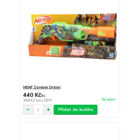
NERF Zombie Driller
440 Kč
/
ks
Skladem
364 Kč
bez DPH
Přidat do košíku