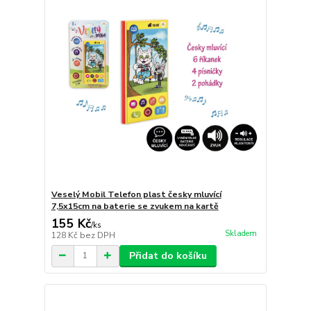
Veselý Mobil Telefon plast česky mluvící
7,5x15cm na baterie se zvukem na kartě
155 Kč
/
ks
Skladem
128 Kč
bez DPH
Přidat do košíku