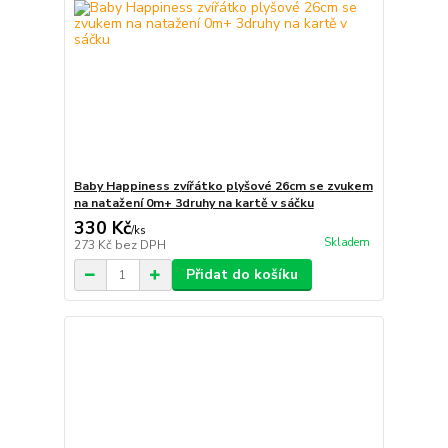
Baby Happiness zvířátko plyšové 26cm se zvukem
na natažení 0m+ 3druhy na kartě v sáčku
330 Kč
/
ks
Skladem
273 Kč
bez DPH
Přidat do košíku