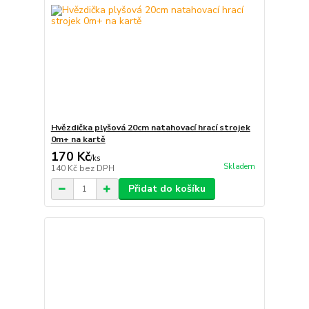
Hvězdička plyšová 20cm natahovací hrací strojek
0m+ na kartě
170 Kč
/
ks
Skladem
140 Kč
bez DPH
Přidat do košíku