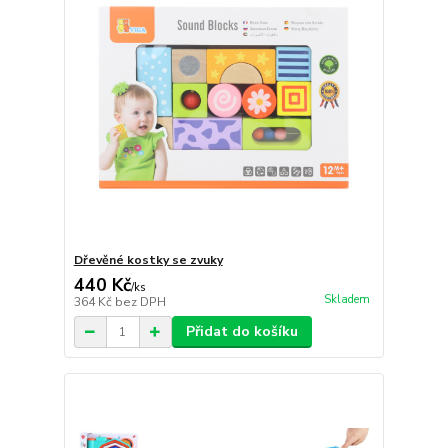
Dřevěné kostky se zvuky
440 Kč
/
ks
Skladem
364 Kč
bez DPH
Přidat do košíku