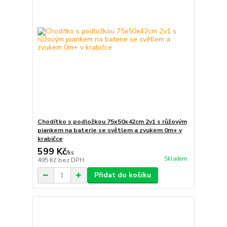
Chodítko s podložkou 75x50x42cm 2v1 s růžovým
piankem na baterie se světlem a zvukem 0m+ v
krabičce
599 Kč
/
ks
Skladem
495 Kč
bez DPH
Přidat do košíku