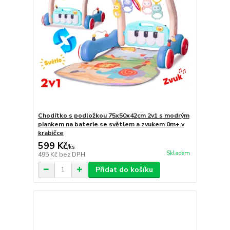
Chodítko s podložkou 75x50x42cm 2v1 s modrým
piankem na baterie se světlem a zvukem 0m+ v
krabičce
599 Kč
/
ks
Skladem
495 Kč
bez DPH
Přidat do košíku