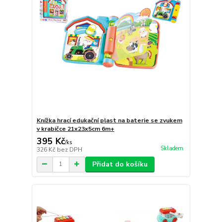
Knížka hrací edukační plast na baterie se zvukem
v krabičce 21x23x5cm 6m+
395 Kč
/
ks
Skladem
326 Kč
bez DPH
Přidat do košíku