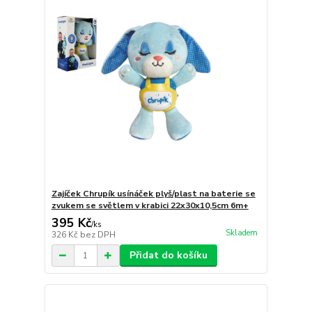
Zajíček Chrupík usínáček plyš/plast na baterie se
zvukem se světlem v krabici 22x30x10,5cm 6m+
395 Kč
/
ks
Skladem
326 Kč
bez DPH
Přidat do košíku