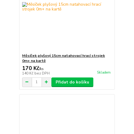
Měsíček plyšový 15cm natahovací hrací strojek
0m+ na kartě
170 Kč
/
ks
Skladem
140 Kč
bez DPH
Přidat do košíku