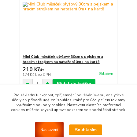
Mini Club měsíček plyšový 30cm s pejskem a
hracím strojkem na natažení 0m+ na kartě
210 Kč
/
ks
Skladem
174 Kč
bez DPH
Přidat do košíku
Pro základní funkčnost, zpříjemnění používání webu, analytické
účely a v případě udělení souhlasu také pro účely cílení reklamy
využíváme soubory cookies. Nastavení vlastních preferencí
Dalších (21) produktů
Strana
z 2
Další
cookies můžete kdykoli upravit odkazem ve spodní části stránek.
Souhlasím
Nastavení