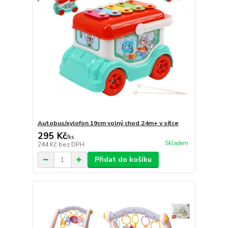
Autobus/xylofon 19cm volný chod 24m+ v síťce
295 Kč
/
ks
Skladem
244 Kč
bez DPH
Přidat do košíku