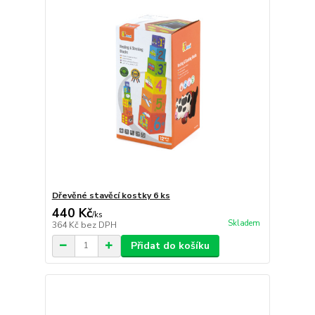
Dřevěné stavěcí kostky 6 ks
440 Kč
/
ks
Skladem
364 Kč
bez DPH
Přidat do košíku