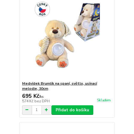
Medvídek Brumlík na spaní, světlo, usínací
melodie, 30cm
695 Kč
/
ks
Skladem
574 Kč
bez DPH
Přidat do košíku