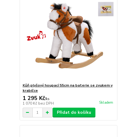
Kůň plyšový houpací 55cm na baterie se zvukem v
krabičce
1 295 Kč
/
ks
Skladem
1 070 Kč
bez DPH
Přidat do košíku