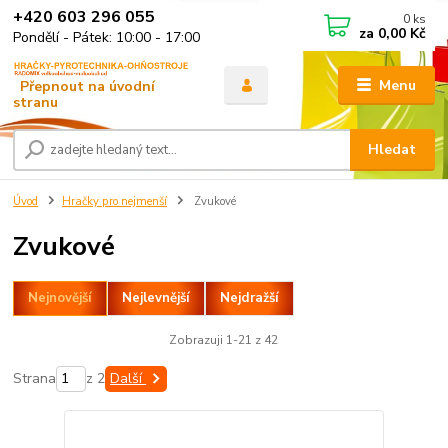
+420 603 296 055
0
ks
za
0,00 Kč
Pondělí - Pátek: 10:00 - 17:00
Menu
Hledat
Úvod
Hračky pro nejmenší
Zvukové
Zvukové
Nejnovější
Nejlevnější
Nejdražší
Zobrazuji 1-21 z 42
Strana
z 2
Další