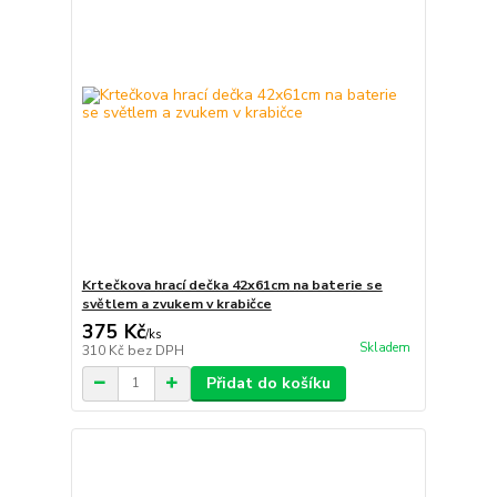
Krtečkova hrací dečka 42x61cm na baterie se
světlem a zvukem v krabičce
375 Kč
/
ks
Skladem
310 Kč
bez DPH
Přidat do košíku