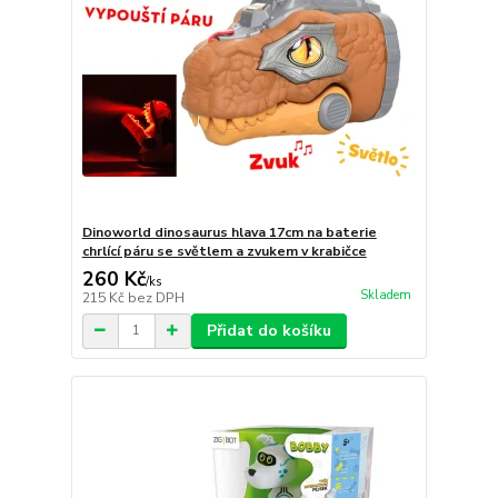
Dinoworld dinosaurus hlava 17cm na baterie
chrlící páru se světlem a zvukem v krabičce
260 Kč
/
ks
Skladem
215 Kč
bez DPH
Přidat do košíku