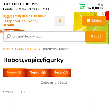
+420 603 296 055
0
ks
za
0,00 Kč
Pondělí - Pátek: 10:00 - 17:00
Menu
Hledat
Úvod
Hračky pro kluky
Roboti,vojáci,figurky
Roboti,vojáci,figurky
Nejnovější
Nejlevnější
Nejdražší
Zobrazuji 1-13 z 13
Strana
z 1