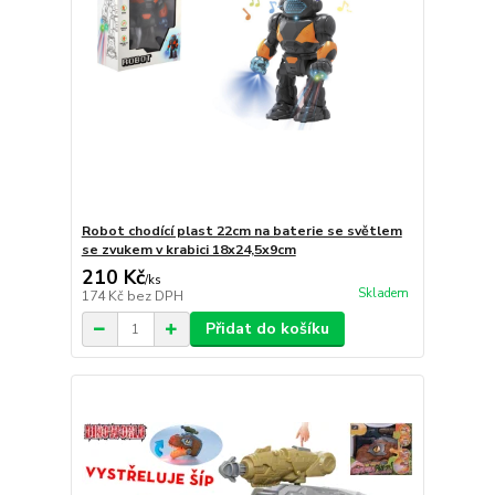
Robot chodící plast 22cm na baterie se světlem
se zvukem v krabici 18x24,5x9cm
210 Kč
/
ks
Skladem
174 Kč
bez DPH
Přidat do košíku