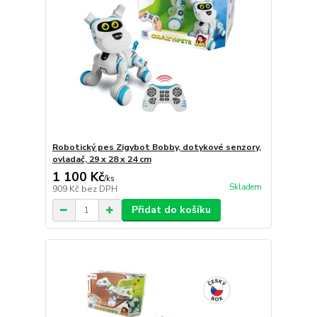
Robotický pes Zigybot Bobby, dotykové senzory,
ovladač, 29 x 28 x 24 cm
1 100 Kč
/
ks
Skladem
909 Kč
bez DPH
Přidat do košíku