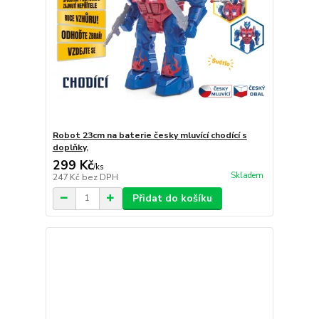
Robot 23cm na baterie česky mluvící chodící s
doplňky,
299 Kč
/
ks
Skladem
247 Kč
bez DPH
Přidat do košíku