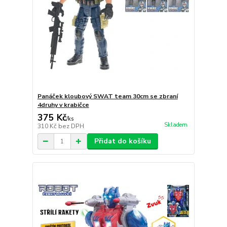
Panáček kloubový SWAT team 30cm se zbraní
4druhy v krabičce
375 Kč
/
ks
Skladem
310 Kč
bez DPH
Přidat do košíku