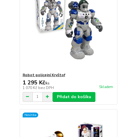
Robot policejní Kryštof
1 295 Kč
/
ks
Skladem
1 070 Kč
bez DPH
Přidat do košíku
Novinka