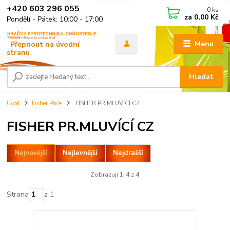
+420 603 296 055
0
ks
za
0,00 Kč
Pondělí - Pátek: 10:00 - 17:00
Menu
Hledat
Úvod
Fisher Price
FISHER PR.MLUVÍCÍ CZ
FISHER PR.MLUVÍCÍ CZ
Nejnovější
Nejlevnější
Nejdražší
Zobrazuji 1-4 z 4
Strana
z 1