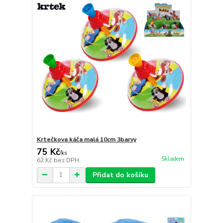
Krtečkova káča malá 10cm 3barvy
75 Kč
/
ks
Skladem
62 Kč
bez DPH
Přidat do košíku