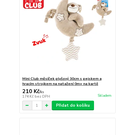
Mini Club měsíček plyšový 30cm s pejskem a
hracím strojkem na natažení 0m+ na kartě
210 Kč
/
ks
Skladem
174 Kč
bez DPH
Přidat do košíku