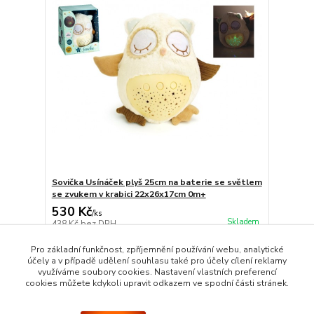
Sovička Usínáček plyš 25cm na baterie se světlem
se zvukem v krabici 22x26x17cm 0m+
530 Kč
/
ks
Skladem
438 Kč
bez DPH
Přidat do košíku
Pro základní funkčnost, zpříjemnění používání webu, analytické
účely a v případě udělení souhlasu také pro účely cílení reklamy
využíváme soubory cookies. Nastavení vlastních preferencí
cookies můžete kdykoli upravit odkazem ve spodní části stránek.
Strana
z 1