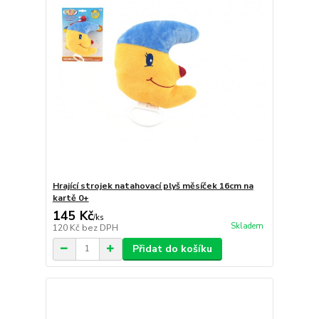
Hrající strojek natahovací plyš měsíček 16cm na
kartě 0+
145 Kč
/
ks
Skladem
120 Kč
bez DPH
Přidat do košíku