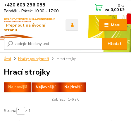
+420 603 296 055
0
ks
za
0,00 Kč
Pondělí - Pátek: 10:00 - 17:00
Menu
Hledat
Úvod
Hračky pro nejmenší
Hrací strojky
Hrací strojky
Nejnovější
Nejlevnější
Nejdražší
Zobrazuji 1-6 z 6
Strana
z 1