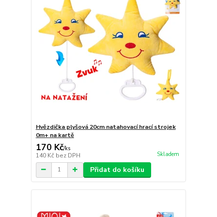
Hvězdička plyšová 20cm natahovací hrací strojek
0m+ na kartě
170 Kč
/
ks
Skladem
140 Kč
bez DPH
Přidat do košíku