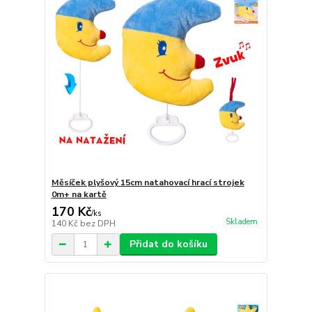
Měsíček plyšový 15cm natahovací hrací strojek
0m+ na kartě
170 Kč
/
ks
Skladem
140 Kč
bez DPH
Přidat do košíku