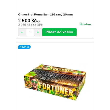
Ohnostroj Romanium 193 ran / 20 mm
2 500 Kč
/
ks
Skladem
2 066 Kč
bez DPH
Přidat do košíku
Novinka