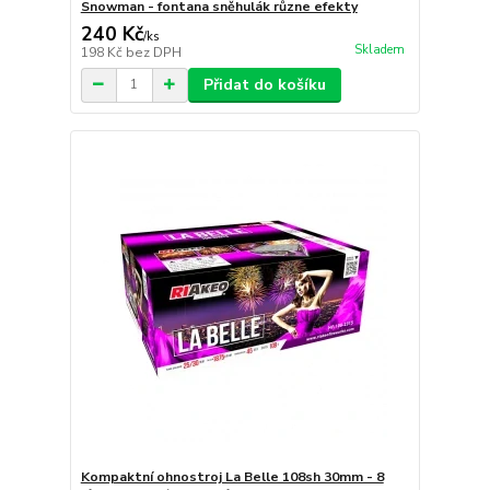
Snowman - fontana sněhulák různe efekty
240 Kč
/
ks
Skladem
198 Kč
bez DPH
Přidat do košíku
Kompaktní ohnostroj La Belle 108sh 30mm - 8