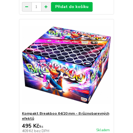
Přidat do košíku
Kompakt Breakboo 64/20 mm - 8 různobarevných
efektů
495 Kč
/
ks
Skladem
409 Kč
bez DPH