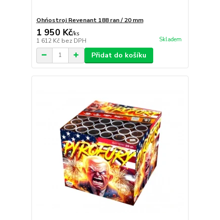
Ohńostroj Revenant 188 ran / 20 mm
1 950 Kč
/
ks
Skladem
1 612 Kč
bez DPH
Přidat do košíku