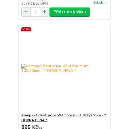
Skladem
909 Kč
bez DPH
Přidat do košíku
Akce
Kompakt Best price Wild fire multi 100/20mm - *
DOBRA CENA *
895 Kč
/
ks