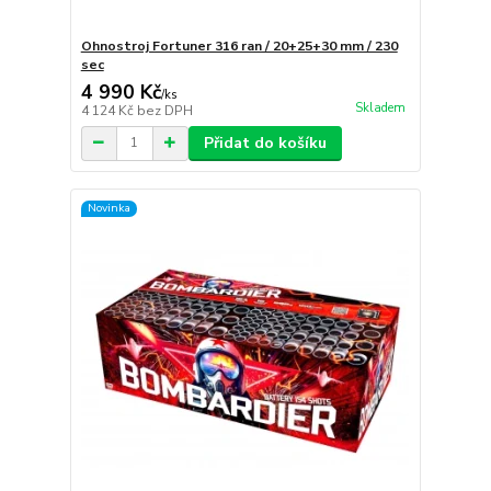
Ohnostroj Fortuner 316 ran / 20+25+30 mm / 230
sec
4 990 Kč
/
ks
Skladem
4 124 Kč
bez DPH
Přidat do košíku
Novinka