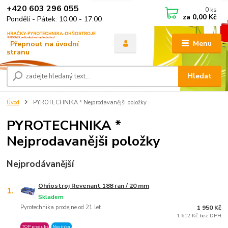
+420 603 296 055
0
ks
za
0,00 Kč
Pondělí - Pátek: 10:00 - 17:00
Menu
Hledat
Úvod
PYROTECHNIKA * Nejprodavanějši položky
PYROTECHNIKA *
Nejprodavanějši položky
Nejprodávanější
Ohńostroj Revenant 188 ran / 20 mm
1.
Skladem
Pyrotechnika prodejne od 21 let
1 950 Kč
1 612 Kč bez DPH
TOP produkt
Novinka