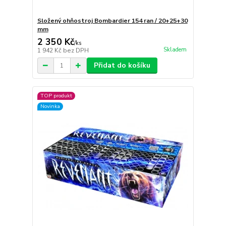
Složený ohňostroj Bombardier 154 ran / 20+25+30
mm
2 350 Kč
/
ks
Skladem
1 942 Kč
bez DPH
Přidat do košíku
TOP produkt
Novinka