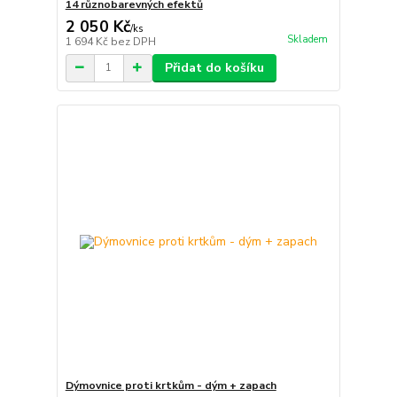
14 různobarevných efektů
2 050 Kč
/
ks
Skladem
1 694 Kč
bez DPH
Přidat do košíku
Dýmovnice proti krtkům - dým + zapach