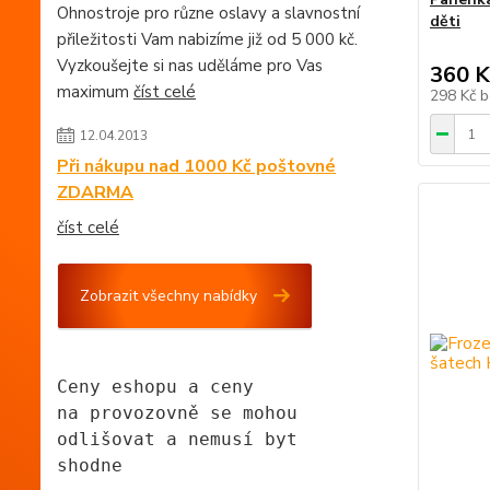
Ohnostroje pro různe oslavy a slavnostní
děti
přiležitosti Vam nabizíme již od 5 000 kč.
Vyzkoušejte si nas uděláme pro Vas
360 K
maximum
číst celé
298 Kč
b
12.04.2013
Při nákupu nad 1000 Kč poštovné
ZDARMA
číst celé
Zobrazit všechny nabídky
Ceny eshopu a ceny
na provozovně se mohou
odlišovat a nemusí byt 
shodne