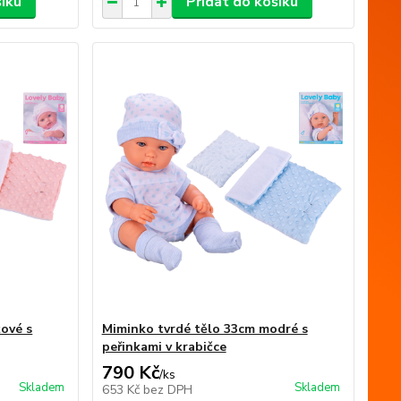
šíku
Přidat do košíku
žové s
Miminko tvrdé tělo 33cm modré s
peřinkami v krabičce
790 Kč
/
ks
Skladem
Skladem
653 Kč
bez DPH