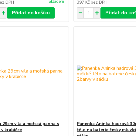
Skladem
ez DPH
397 Kč
bez DPH
Přidat do košíku
Přidat do ko
 29cm víla a mořská panna s
Panenka Aninka hadrová 3
 v krabičce
tělo na baterie česky mluvíc
sáčku