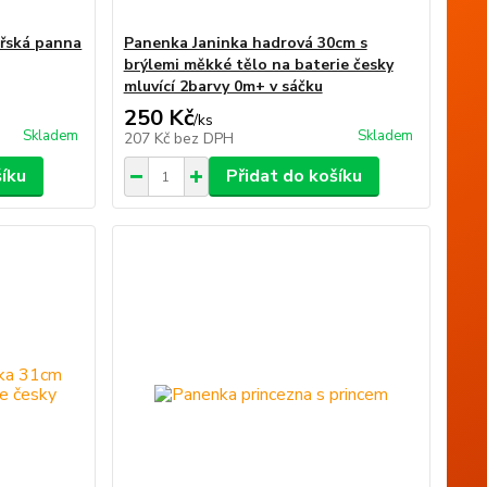
ořská panna
Panenka Janinka hadrová 30cm s
brýlemi měkké tělo na baterie česky
mluvící 2barvy 0m+ v sáčku
250 Kč
/
ks
Skladem
Skladem
207 Kč
bez DPH
šíku
Přidat do košíku