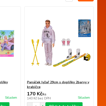
plňky
Panáček lyžař 29cm s doplňky 2barvy v
krabičce
170 Kč
/
ks
Skladem
Skladem
140 Kč
bez DPH