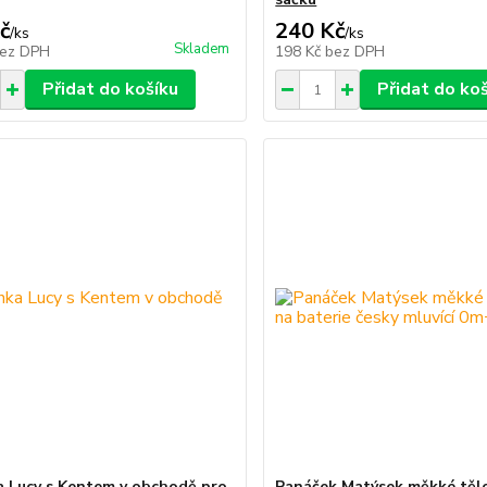
č
240 Kč
/
ks
/
ks
Skladem
ez DPH
198 Kč
bez DPH
Přidat do košíku
Přidat do ko
 Lucy s Kentem v obchodě pro
Panáček Matýsek měkké těl