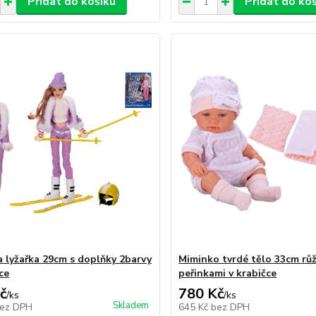
Přidat do košíku
Přidat do ko
 lyžařka 29cm s doplňky 2barvy
Miminko tvrdé tělo 33cm rů
ce
peřinkami v krabičce
č
780 Kč
/
ks
/
ks
Skladem
ez DPH
645 Kč
bez DPH