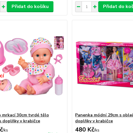
Přidat do košíku
Přidat do ko
 mrkací 30cm tvrdé tělo
Panenka módní 29cm s oble
 s doplňky v krabičce
doplňky v krabičce
č
480 Kč
/
ks
/
ks