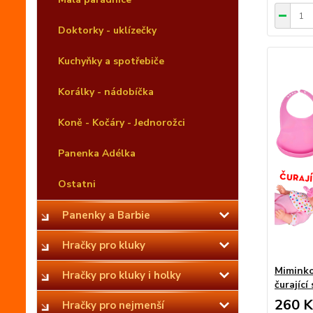
Doktorky - uklízečky
Kuchyňky a spotřebiče
Korálky - nádobíčka
Koně - Kočáry - Jednorožci
Panenka Adélka
Ostatni
Panenky a Barbie
Hračky pro kluky
Miminko
Hračky pro kluky i holky
čurající
260 K
Hračky pro nejmenší