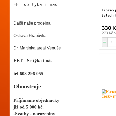
EET se tyka i nás 
Frozen 
šatech
Další naše prodejna
330 K
273 Kč
b
Ostrava Hrabůvka 
Dr. Martinka areal Venuše
EET - Se týka i nás
tel 603 296 055 
Ohnostroje 
Příjímame objednavky
již od 5 000 kč.
-Svatby - narozeniny