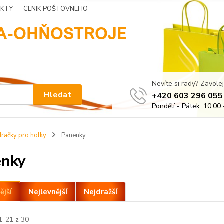
KTY
CENIK POŠTOVNEHO
Nevíte si rady? Zavolej
Hledat
+420 603 296 055
Pondělí - Pátek: 10:00 
račky pro holky
Panenky
enky
ější
Nejlevnější
Nejdražší
1-21 z 30