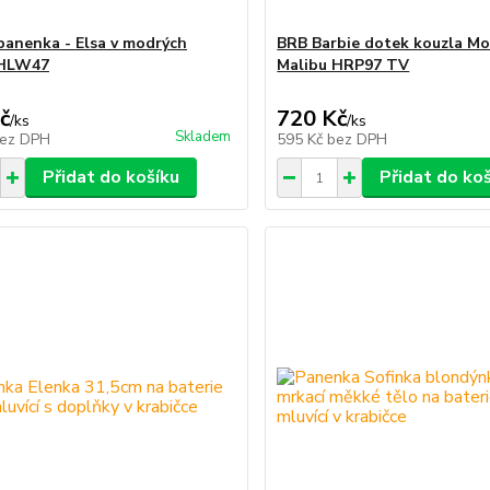
panenka - Elsa v modrých
BRB Barbie dotek kouzla M
 HLW47
Malibu HRP97 TV
č
720 Kč
/
ks
/
ks
Skladem
ez DPH
595 Kč
bez DPH
Přidat do košíku
Přidat do ko