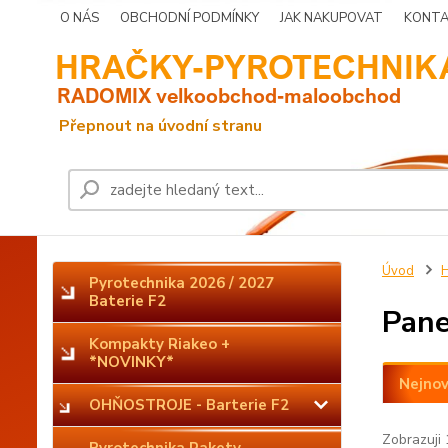
O NÁS
OBCHODNÍ PODMÍNKY
JAK NAKUPOVAT
KONTA
Úvod
H
Pyrotechnika 2026 / 2027
Baterie F2
Pan
Kompakty Riakeo +
*NOVINKY*
Nejnov
OHŇOSTROJE - Barterie F2
Zobrazuji 