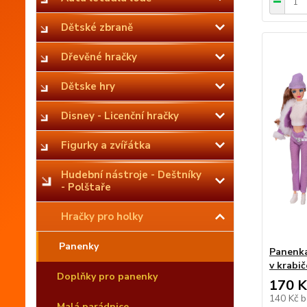
Dětské zbraně
Dřevěné hračky
Dětske hry
Disney - Licenční hračky
Figurky a zvířátka
Hudební nástroje - Deštníky
- Polštaře
Hračky pro holky
Panenky
Panenka
v krabič
Doplňky pro panenky
170 K
140 Kč
b
Malá parádnice