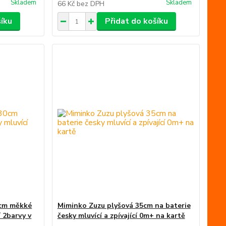
Skladem
Skladem
66 Kč
bez DPH
šíku
Přidat do košíku
0cm měkké
Miminko Zuzu plyšová 35cm na baterie
í 2barvy v
česky mluvící a zpívající 0m+ na kartě