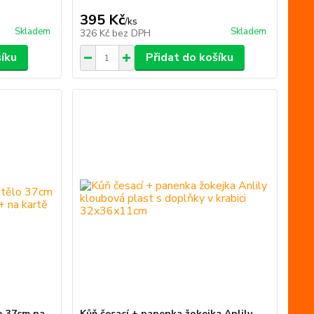
395 Kč
/
ks
Skladem
Skladem
326 Kč
bez DPH
šíku
Přidat do košíku
o 37cm na
Kůň česací + panenka žokejka Anlily