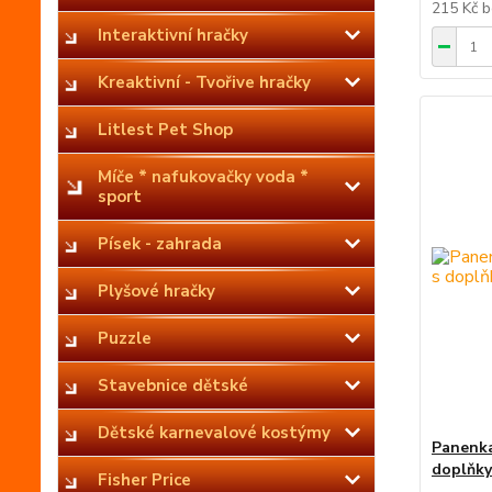
215 Kč
b
Interaktivní hračky
Kreaktivní - Tvořive hračky
Litlest Pet Shop
Míče * nafukovačky voda *
sport
Písek - zahrada
Plyšové hračky
Puzzle
Stavebnice dětské
Dětské karnevalové kostýmy
Panenka
doplňky
Fisher Price