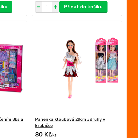
šíku
Přidat do košíku
čením 8ks a
Panenka kloubová 29cm 3druhy v
krabičce
80 Kč
/
ks