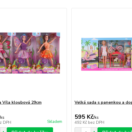
 Víla kloubová 29cm
Velká sada s panenkou a do
595 Kč
/
ks
/
ks
Skladem
z DPH
492 Kč
bez DPH