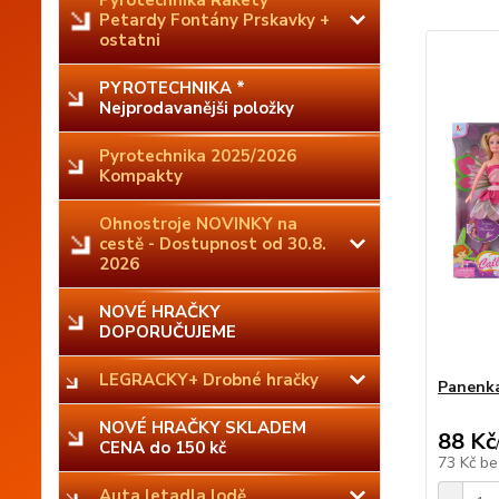
Pyrotechnika Rakety
Petardy Fontány Prskavky +
ostatni
PYROTECHNIKA *
Nejprodavanějši položky
Pyrotechnika 2025/2026
Kompakty
Ohnostroje NOVINKY na
cestě - Dostupnost od 30.8.
2026
NOVÉ HRAČKY
DOPORUČUJEME
LEGRACKY+ Drobné hračky
Panenka
NOVÉ HRAČKY SKLADEM
88 Kč
CENA do 150 kč
73 Kč
be
Auta letadla lodě