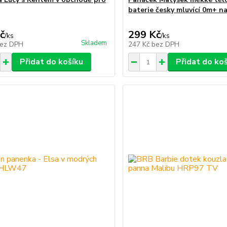
baterie česky mluvící 0m+ n
č
299 Kč
/
ks
/
ks
Skladem
ez DPH
247 Kč
bez DPH
Přidat do košíku
Přidat do ko