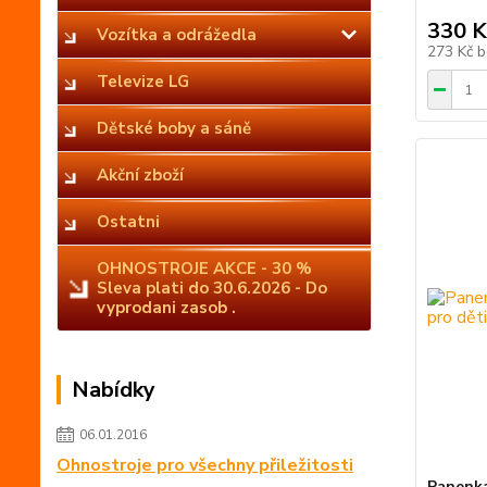
330 K
Vozítka a odrážedla
273 Kč
b
Televize LG
Dětské boby a sáně
Akční zboží
Ostatni
OHNOSTROJE AKCE - 30 %
Sleva plati do 30.6.2026 - Do
vyprodani zasob .
Nabídky
06.01.2016
Ohnostroje pro všechny přiležitosti
Panenka