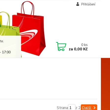
Přihlášení
te.
0
ks
za
0,00 Kč
- 17:00
Strana
z 2
Další