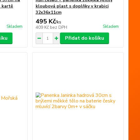
a kartě
kloubová plast s doplňky v krabici
32x36x11cm
495 Kč
/
ks
Skladem
Skladem
409 Kč
bez DPH
šíku
Přidat do košíku