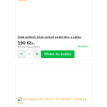
Drak plyšový 23cm zelený sedící 0m+ v sáčku
190 Kč
/
ks
Skladem
157 Kč
bez DPH
Přidat do košíku