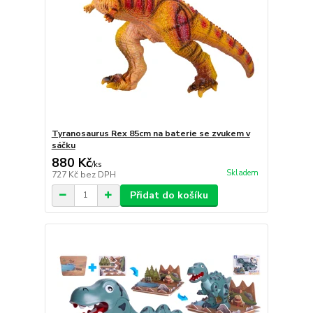
Tyranosaurus Rex 85cm na baterie se zvukem v
sáčku
880 Kč
/
ks
Skladem
727 Kč
bez DPH
Přidat do košíku