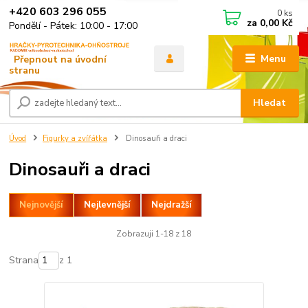
+420 603 296 055
0
ks
za
0,00 Kč
Pondělí - Pátek: 10:00 - 17:00
Menu
Hledat
Úvod
Figurky a zvířátka
Dinosauři a draci
Dinosauři a draci
Nejnovější
Nejlevnější
Nejdražší
Zobrazuji 1-18 z 18
Strana
z 1