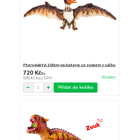
Pterodaktyl 100cm na baterie se zvukem v sáčku
720 Kč
/
ks
Skladem
595 Kč
bez DPH
Přidat do košíku