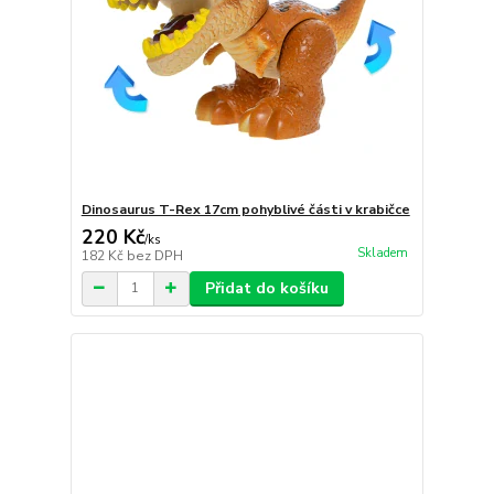
Dinosaurus T-Rex 17cm pohyblivé části v krabičce
220 Kč
/
ks
Skladem
182 Kč
bez DPH
Přidat do košíku