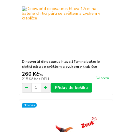
Dinoworld dinosaurus hlava 17cm na baterie
chrlící páru se světlem a zvukem v krabičce
260 Kč
/
ks
Skladem
215 Kč
bez DPH
Přidat do košíku
Novinka