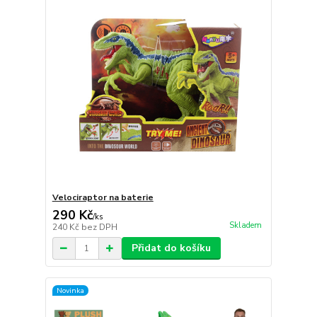
Velociraptor na baterie
290 Kč
/
ks
Skladem
240 Kč
bez DPH
Přidat do košíku
Novinka