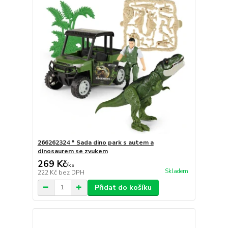
266262324 * Sada dino park s autem a
dinosaurem se zvukem
269 Kč
/
ks
Skladem
222 Kč
bez DPH
Přidat do košíku