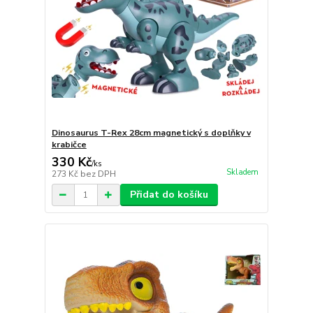
Dinosaurus T-Rex 28cm magnetický s doplňky v
krabičce
330 Kč
/
ks
Skladem
273 Kč
bez DPH
Přidat do košíku