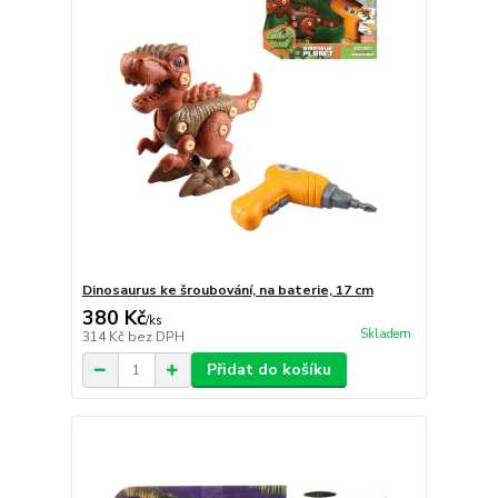
Dinosaurus ke šroubování, na baterie, 17 cm
380 Kč
/
ks
Skladem
314 Kč
bez DPH
Přidat do košíku