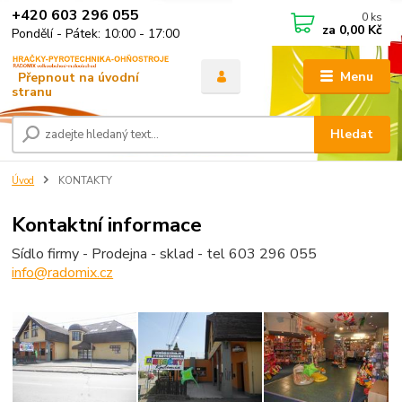
+420 603 296 055
0
ks
za
0,00 Kč
Pondělí - Pátek: 10:00 - 17:00
Menu
Hledat
Úvod
KONTAKTY
Kontaktní informace
Sídlo firmy - Prodejna - sklad - tel 603 296 055
info@radomix.cz