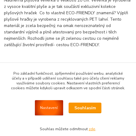
Nádherná plyšová veverka o velikosti 20 cm. Veverka je vyrobena
z vysoce kvalitní plyše a je tak součástí exkluzivní kolekce
plyšových hraček Co to vlastně ECO-FRIENDLY znamená? Výplň
plyšové hračky je vyrobena z recyklovaných PET lahví. Tento
materiál je zcela bezpečný, na omak nerozeznatelný od
standardní výplně a plně atestovaný pro bezpečnost i těch
nejmenších. Rozhodli jsme se jít zelenou cestou co nejméně
zatěžující životní prostředí- cestou ECO-FRIENDLY.
Zboží zařazeno v kategoriích
Pro základní funkčnost, zpříjemnění používání webu, analytické
účely a v případě udělení souhlasu také pro účely cílení reklamy
NOVÉ HRAČKY DOPORUČUJEME
využíváme soubory cookies. Nastavení vlastních preferencí
cookies můžete kdykoli upravit odkazem ve spodní části stránek.
Plyšové hračky
Zvířátka lesní + Hadi + Hmyz
Souhlasím
Nastavení
Souhlas můžete odmítnout
zde
.
Vytvořeno na
Eshop-rychle.cz