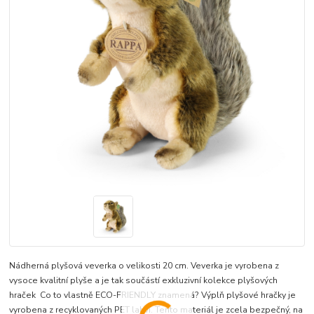
Nádherná plyšová veverka o velikosti 20 cm. Veverka je vyrobena z
vysoce kvalitní plyše a je tak součástí exkluzivní kolekce plyšových
hraček Co to vlastně ECO-FRIENDLY znamená? Výplň plyšové hračky je
vyrobena z recyklovaných PET lahví. Tento materiál je zcela bezpečný, na