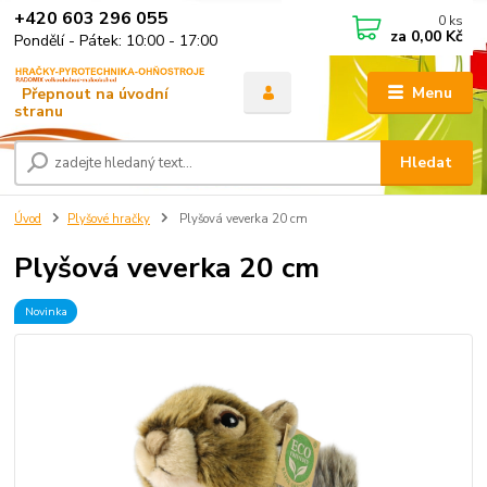
+420 603 296 055
0
ks
za
0,00 Kč
Pondělí - Pátek: 10:00 - 17:00
Menu
Hledat
Úvod
Plyšové hračky
Plyšová veverka 20 cm
Plyšová veverka 20 cm
Novinka