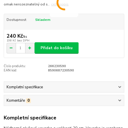
omak nerozeznatelný od s...
celý popis
Dostupnost
Skladem
240 Kč
/
ks
198 Kč
bez DPH
Přidat do košíku
Číslo produktu:
266230590
EAN kód:
8590687230590
Kompletní specifikace
Komentáře
0
Kompletní specifikace