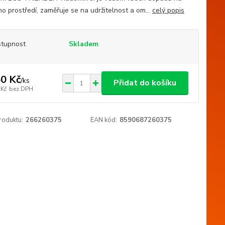
ho prostředí, zaměřuje se na udržitelnost a om...
celý popis
tupnost
Skladem
0 Kč
/
ks
Přidat do košíku
 Kč
bez DPH
roduktu:
266260375
EAN kód:
8590687260375