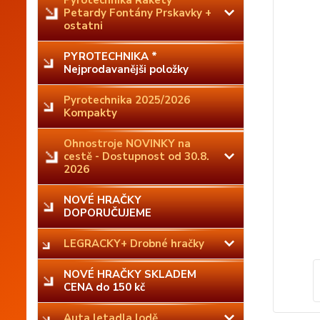
Pyrotechnika Rakety
Petardy Fontány Prskavky +
ostatni
PYROTECHNIKA *
Nejprodavanějši položky
Pyrotechnika 2025/2026
Kompakty
Ohnostroje NOVINKY na
cestě - Dostupnost od 30.8.
2026
NOVÉ HRAČKY
DOPORUČUJEME
LEGRACKY+ Drobné hračky
NOVÉ HRAČKY SKLADEM
CENA do 150 kč
Auta letadla lodě