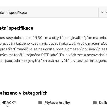
etní specifikace
tní specifikace
es rasy dobrman měří 30 cm a díky těm nejkvalitnějším materiál
zpracování každého kusu navíc vypadá jako živý. Proč označení
 prostředí, zaměřuje se na udržitelnost a omezení používání pla
ných materiálů, zejména PET lahví. Ta je však zcela nezávadná a
ni jsou jedni z nejchytřejších psů na světě a v testech inteligen
zařazeno v kategoriích
 HRAČKY
Plyšové hračky
Kočk