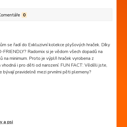
Komentáře
0
ům se řadí do Exkluzivní kolekce plyšových hraček. Díky
 ECO-FRIENDLY? Radomix si je vědom všech dopadů na
stů na minimum. Proto je výplň hraček vyrobena z
 vhodná i pro děti od narození. FUN FACT: Věděli jste,
ce bývají pravidelně mezi prvními pěti plemeny?
y a psi