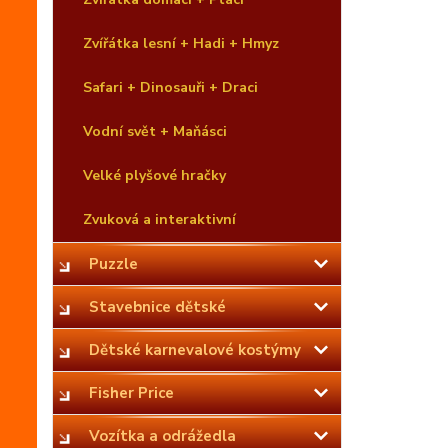
Zvířátka lesní + Hadi + Hmyz
Safari + Dinosauři + Draci
Vodní svět + Maňásci
Velké plyšové hračky
Zvuková a interaktivní
Puzzle
Stavebnice dětské
Dětské karnevalové kostýmy
Fisher Price
Vozítka a odrážedla