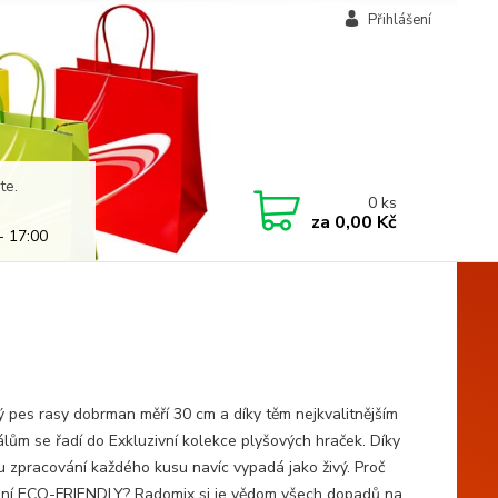
Přihlášení
te.
0
ks
za
0,00 Kč
- 17:00
ý pes rasy dobrman měří 30 cm a díky těm nejkvalitnějším
álům se řadí do Exkluzivní kolekce plyšových hraček. Díky
u zpracování každého kusu navíc vypadá jako živý. Proč
ní ECO-FRIENDLY? Radomix si je vědom všech dopadů na