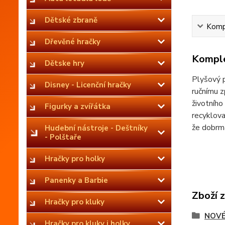
Dětské zbraně
Kompl
Dřevěné hračky
Komple
Dětske hry
Plyšový p
Disney - Licenční hračky
ručnímu 
životního
Figurky a zvířátka
recyklova
že dobrma
Hudební nástroje - Deštníky
- Polštaře
Hračky pro holky
Panenky a Barbie
Zboží 
Hračky pro kluky
NOVÉ
Hračky pro kluky i holky