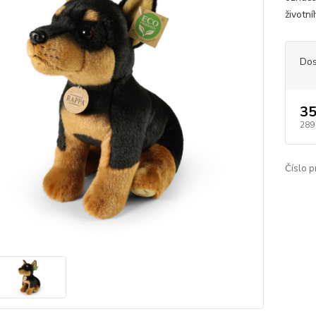
životní
Dos
35
289
Číslo p