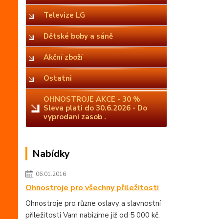
Televize LG
Dětské boby a sáně
Akční zboží
Ostatni
OHNOSTROJE AKCE - 30 %
Sleva plati do 30.6.2026 - Do
vyprodani zasob .
Nabídky
06.01.2016
Ohnostroje pro všechny přiležitosti
Ohnostroje pro různe oslavy a slavnostní
přiležitosti Vam nabizíme již od 5 000 kč.