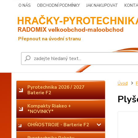
O NÁS
OBCHODNÍ PODMÍNKY
JAK NAKUPOVAT
KONTA
Úvod
P
Pyrotechnika 2026 / 2027
Baterie F2
Plyš
Kompakty Riakeo +
*NOVINKY*
OHŇOSTROJE - Barterie F2