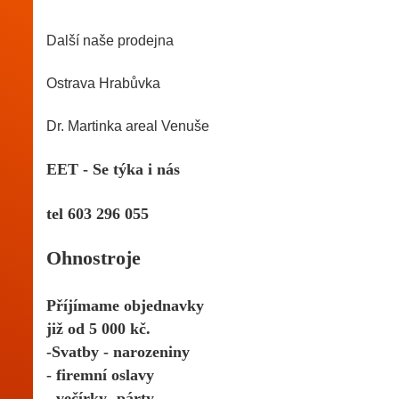
Další naše prodejna
Ostrava Hrabůvka 
Dr. Martinka areal Venuše
EET - Se týka i nás
tel 603 296 055 
Ohnostroje 
Příjímame objednavky
již od 5 000 kč.
-Svatby - narozeniny
- firemní oslavy
- večírky- párty