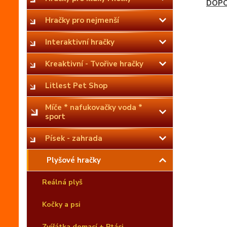
DOPO
Hračky pro nejmenší
Interaktivní hračky
Kreaktivní - Tvořive hračky
Litlest Pet Shop
Míče * nafukovačky voda *
sport
Písek - zahrada
Plyšové hračky
Reálná plyš
Kočky a psi
Zvířátka domací + Ptáci