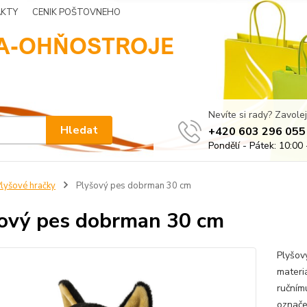
KTY
CENIK POŠTOVNEHO
Nevíte si rady? Zavolej
Hledat
+420 603 296 055
Pondělí - Pátek: 10:00 
lyšové hračky
Plyšový pes dobrman 30 cm
ový pes dobrman 30 cm
Plyšov
materi
ručním
označe