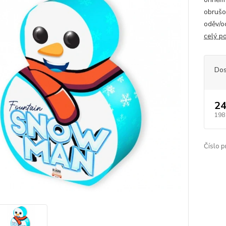
obrušo
oděv/oc
celý p
Dos
24
198
Číslo p