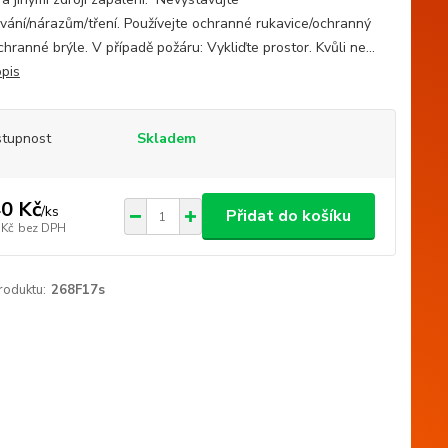
vání/nárazům/tření. Používejte ochranné rukavice/ochranný
hranné brýle. V případě požáru: Vykliďte prostor. Kvůli ne...
opis
tupnost
Skladem
0 Kč
/
ks
Přidat do košíku
 Kč
bez DPH
roduktu:
268F17s