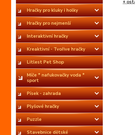
+ ost
Hračky pro kluky i holky
Hračky pro nejmenší
Interaktivní hračky
Kreaktivní - Tvořive hračky
Litlest Pet Shop
Míče * nafukovačky voda *
sport
Písek - zahrada
Plyšové hračky
Puzzle
Stavebnice dětské