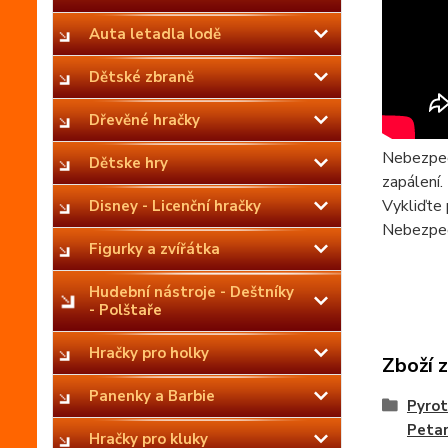
Auta letadla lodě
Dětské zbraně
Dřevěné hračky
Nebezpečí
Dětske hry
zapálení.
Vykliďte 
Disney - Licenční hračky
Nebezpeč
Figurky a zvířátka
Hudební nástroje - Deštníky
- Polštaře
Hračky pro holky
Zboží 
Panenky a Barbie
Pyrot
Petar
Hračky pro kluky