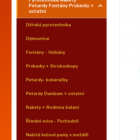
Pyrotechnika Rakety
Petardy Fontány Prskavky +
ostatni
Dětská pyrotechnika
Dýmovnice
Fontány - Vulkány
Prskavky + Stroboskopy
Petardy- koberečky
Petardy Dumbum + ostatní
Rakety + Rodinna balení
Římské svíce - Pochodně
Nabité kulové pumy v moždíři