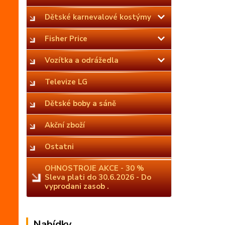
Dětské karnevalové kostýmy
Fisher Price
Vozítka a odrážedla
Televize LG
Dětské boby a sáně
Akční zboží
Ostatni
OHNOSTROJE AKCE - 30 %
Sleva plati do 30.6.2026 - Do
vyprodani zasob .
Nabídky