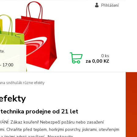
Přihlášení
te.
0
ks
za
0,00 Kč
- 17:00
na sněhulák různe efekty
efekty
technika prodejne od 21 let
NÍ: Zákaz kouření! Nebezpečí požáru nebo zasažení
emi. Chraňte před teplem, horkými povrchy, jiskrami, otevřeným
a jinými zdroji zapálení. Nevystavujte