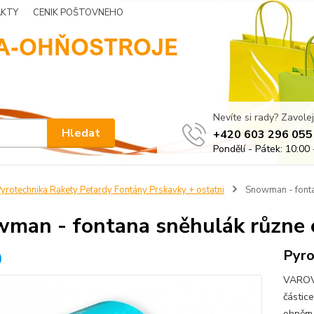
KTY
CENIK POŠTOVNEHO
Nevíte si rady? Zavolej
Hledat
+420 603 296 055
Pondělí - Pátek: 10:00 
yrotechnika Rakety Petardy Fontány Prskavky + ostatni
Snowman - fonta
man - fontana sněhulák různe 
Pyro
VAROVÁ
částic
ohněm 