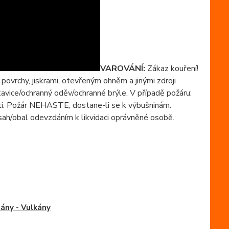
VAROVÁNÍ:
Zákaz kouření!
ovrchy, jiskrami, otevřeným ohněm a jinými zdroji
avice/ochranný oděv/ochranné brýle. V případě požáru:
ti. Požár NEHASTE, dostane-li se k výbušninám.
ah/obal odevzdáním k likvidaci oprávněné osobě.
ány - Vulkány