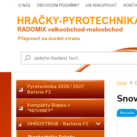
O NÁS
OBCHODNÍ PODMÍNKY
JAK NAKUPOVAT
KONTA
Úvod
P
Pyrotechnika 2026 / 2027
Baterie F2
Snow
Kompakty Riakeo +
*NOVINKY*
Novinka
OHŇOSTROJE - Barterie F2