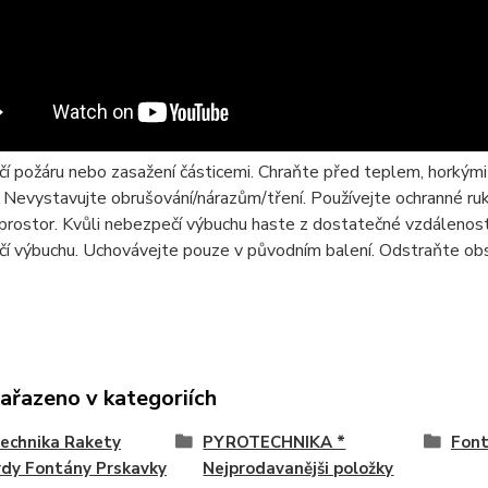
 požáru nebo zasažení částicemi. Chraňte před teplem, horkými p
 Nevystavujte obrušování/nárazům/tření. Používejte ochranné ruk
prostor. Kvůli nebezpečí výbuchu haste z dostatečné vzdálenos
í výbuchu. Uchovávejte pouze v původním balení. Odstraňte obs
zařazeno v kategoriích
echnika Rakety
PYROTECHNIKA *
Font
dy Fontány Prskavky
Nejprodavanějši položky