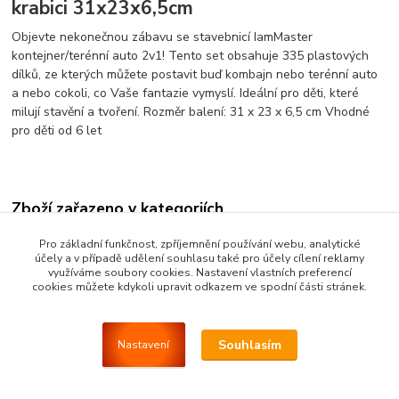
krabici 31x23x6,5cm
Objevte nekonečnou zábavu se stavebnicí IamMaster
kontejner/terénní auto 2v1! Tento set obsahuje 335 plastových
dílků, ze kterých můžete postavit buď kombajn nebo terénní auto
a nebo cokoli, co Vaše fantazie vymyslí. Ideální pro děti, které
milují stavění a tvoření. Rozměr balení: 31 x 23 x 6,5 cm Vhodné
pro děti od 6 let
Zboží zařazeno v kategoriích
NOVÉ HRAČKY DOPORUČUJEME
Pro základní funkčnost, zpříjemnění používání webu, analytické
účely a v případě udělení souhlasu také pro účely cílení reklamy
Stavebnice dětské
využíváme soubory cookies. Nastavení vlastních preferencí
cookies můžete kdykoli upravit odkazem ve spodní části stránek.
Stavebnice IM . Master
Lego + Wader + ostatní stavebnice
Souhlasím
Nastavení