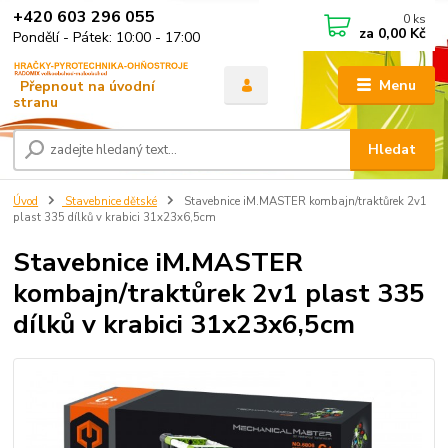
+420 603 296 055
0
ks
za
0,00 Kč
Pondělí - Pátek: 10:00 - 17:00
Menu
Hledat
Úvod
Stavebnice dětské
Stavebnice iM.MASTER kombajn/traktůrek 2v1
plast 335 dílků v krabici 31x23x6,5cm
Stavebnice iM.MASTER
kombajn/traktůrek 2v1 plast 335
dílků v krabici 31x23x6,5cm