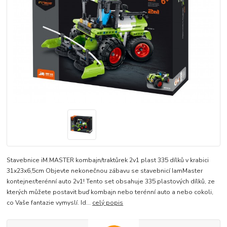
Stavebnice iM.MASTER kombajn/traktůrek 2v1 plast 335 dílků v krabici
31x23x6,5cm Objevte nekonečnou zábavu se stavebnicí IamMaster
kontejner/terénní auto 2v1! Tento set obsahuje 335 plastových dílků, ze
kterých můžete postavit buď kombajn nebo terénní auto a nebo cokoli,
co Vaše fantazie vymyslí. Id...
celý popis