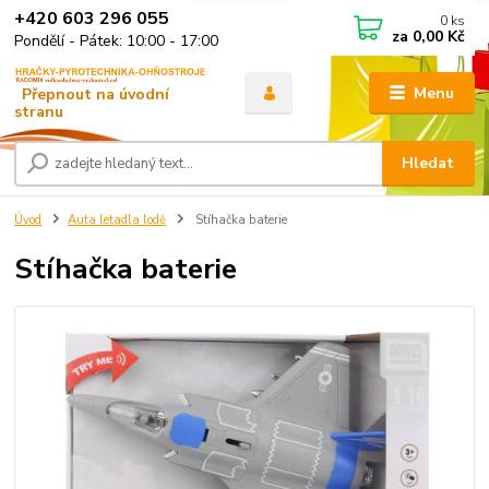
+420 603 296 055
0
ks
za
0,00 Kč
Pondělí - Pátek: 10:00 - 17:00
Menu
Hledat
Úvod
Auta letadla lodě
Stíhačka baterie
Stíhačka baterie