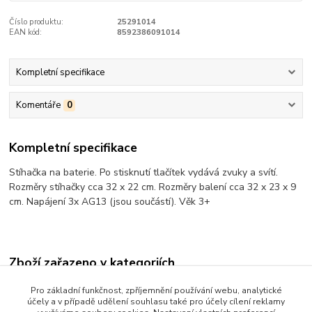
Číslo produktu:
25291014
EAN kód:
8592386091014
Kompletní specifikace
Komentáře
0
Kompletní specifikace
Stíhačka na baterie. Po stisknutí tlačítek vydává zvuky a svítí.
Rozměry stíhačky cca 32 x 22 cm. Rozměry balení cca 32 x 23 x 9
cm. Napájení 3x AG13 (jsou součástí). Věk 3+
Zboží zařazeno v kategoriích
NOVÉ HRAČKY DOPORUČUJEME
Pro základní funkčnost, zpříjemnění používání webu, analytické
účely a v případě udělení souhlasu také pro účely cílení reklamy
Auta letadla lodě