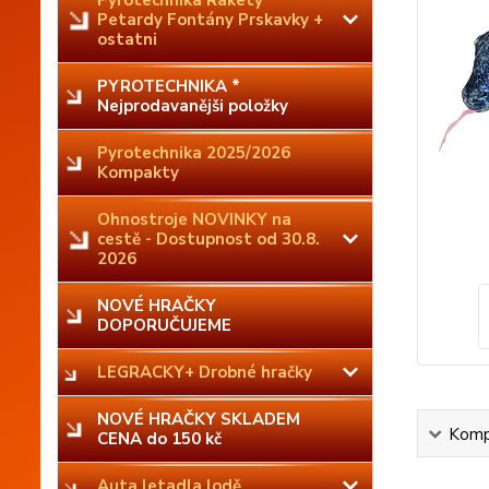
Pyrotechnika Rakety
Petardy Fontány Prskavky +
ostatni
PYROTECHNIKA *
Nejprodavanějši položky
Pyrotechnika 2025/2026
Kompakty
Ohnostroje NOVINKY na
cestě - Dostupnost od 30.8.
2026
NOVÉ HRAČKY
DOPORUČUJEME
LEGRACKY+ Drobné hračky
NOVÉ HRAČKY SKLADEM
Kompl
CENA do 150 kč
Auta letadla lodě