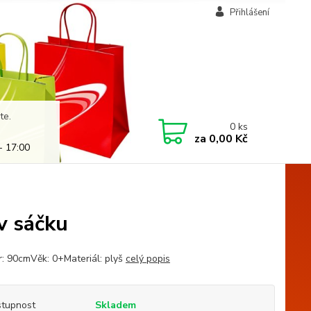
Přihlášení
te.
0
ks
za
0,00 Kč
- 17:00
v sáčku
: 90cmVěk: 0+Materiál: plyš
celý popis
tupnost
Skladem