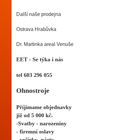
Další naše prodejna
Ostrava Hrabůvka 
Dr. Martinka areal Venuše
EET - Se týka i nás
tel 603 296 055 
Ohnostroje 
Příjímame objednavky
již od 5 000 kč.
-Svatby - narozeniny
- firemní oslavy
- večírky- párty