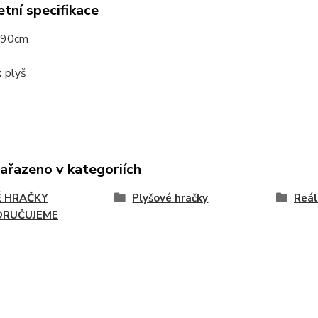
tní specifikace
90cm
:
plyš
zařazeno v kategoriích
 HRAČKY
Plyšové hračky
Reál
RUČUJEME