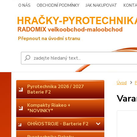
O NÁS
OBCHODNÍ PODMÍNKY
JAK NAKUPOVAT
KONTA
Úvod
P
Pyrotechnika 2026 / 2027
Baterie F2
Vara
Kompakty Riakeo +
*NOVINKY*
OHŇOSTROJE - Barterie F2