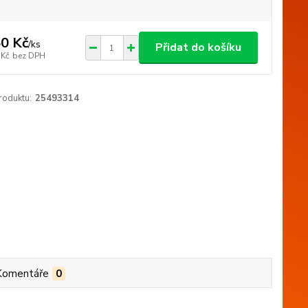
0 Kč
/
ks
Přidat do košíku
 Kč
bez DPH
roduktu:
25493314
Komentáře
0