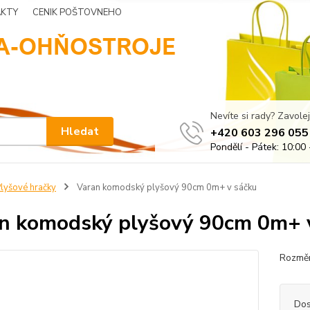
KTY
CENIK POŠTOVNEHO
Nevíte si rady? Zavolej
Hledat
+420 603 296 055
Pondělí - Pátek: 10:00 
lyšové hračky
Varan komodský plyšový 90cm 0m+ v sáčku
n komodský plyšový 90cm 0m+ 
Rozměr
Dos