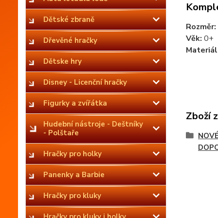
Komple
Dětské zbraně
Rozměr:
Věk:
0+
Dřevěné hračky
Materiál
Dětske hry
Disney - Licenční hračky
Figurky a zvířátka
Zboží 
Hudební nástroje - Deštníky
- Polštaře
NOVÉ
DOPO
Hračky pro holky
Panenky a Barbie
Hračky pro kluky
Hračky pro kluky i holky