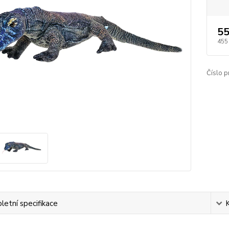
55
455
Číslo p
etní specifikace