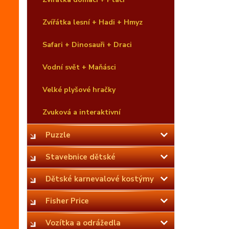
Zvířátka lesní + Hadi + Hmyz
Safari + Dinosauři + Draci
Vodní svět + Maňásci
Velké plyšové hračky
Zvuková a interaktivní
Puzzle
Stavebnice dětské
Dětské karnevalové kostýmy
Fisher Price
Vozítka a odrážedla