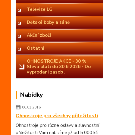
Televize LG
Dětské boby a sáně
Akční zboží
Ostatni
OHNOSTROJE AKCE - 30 %
Sleva plati do 30.6.2026 - Do
vyprodani zasob .
Nabídky
06.01.2016
Ohnostroje pro všechny přiležitosti
Ohnostroje pro různe oslavy a slavnostní
přiležitosti Vam nabizíme již od 5 000 kč.