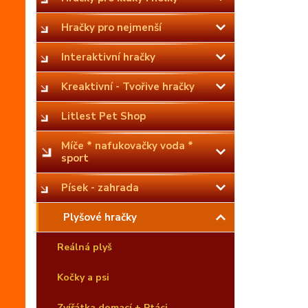
Hračky pro nejmenší
Interaktivní hračky
Kreaktivní - Tvořive hračky
Litlest Pet Shop
Míče * nafukovačky voda *
sport
Písek - zahrada
Plyšové hračky
Reálná plyš
Kočky a psi
Zvířátka domací + Ptáci