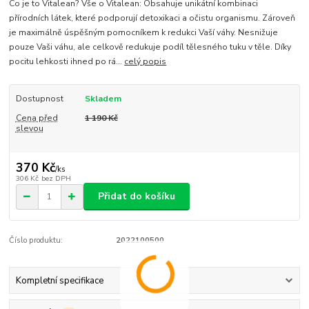
Co je to Vitalean? Vše o Vitalean: Obsahuje unikátní kombinaci
přírodních látek, které podporují detoxikaci a očistu organismu. Zároveň
je maximálně úspěšným pomocníkem k redukci Vaší váhy. Nesnižuje
pouze Vaši váhu, ale celkově redukuje podíl tělesného tuku v těle. Díky
pocitu lehkosti ihned po rá...
celý popis
Dostupnost
Skladem
Cena před
1 190 Kč
slevou
370 Kč
/
ks
306 Kč
bez DPH
Přidat do košíku
Číslo produktu:
2022100500
Kompletní specifikace