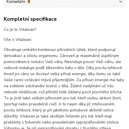
Komentáře
0
Kompletní specifikace
Co je to Vitalean?
Vše o Vitalean:
Obsahuje unikátní kombinaci přírodních látek, které podporují
detoxikaci a očistu organismu. Zároveň je maximálně úspěšným
pomocníkem k redukci Vaší váhy. Nesnižuje pouze Vaši váhu, ale
celkově redukuje podíl tělesného tuku v těle. Díky pocitu lehkosti
ihned po ránu se dostaví velký příval energie, díky čemu se také
Vaše ranní vstávání stává příjemnějším. Za přísun energie má taky
na svědomí odstranění toxinů z těla. Žádné nadýmání už Vás
nebude obtěžovat, což přináší tolik žádaný pocit plochého břicha.
To je jistě také velkým přínosem pro lidi, kteří vedou aktivní život,
sportují nebo pravidelně cvičí. A to nejen díky již zmiňovaném
pocitu lehkosti, který je při jakékoliv pohybové aktivitě velice
důležitý. Vitalean je také skvělým řešením pro lidi, kteří mají
problémy s trávením nebo pravidelným vyprazdňováním stolice.
Výhodou je, že při vyprazdňování obsahu z tlustého střeva