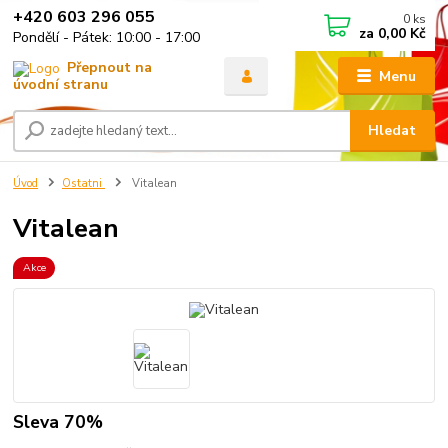
+420 603 296 055
0
ks
za
0,00 Kč
Pondělí - Pátek: 10:00 - 17:00
Menu
Hledat
Úvod
Ostatni
Vitalean
Vitalean
Akce
Sleva 70%