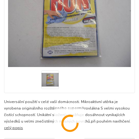
Universální použití v celé vaší domácnosti. Mikroaktivní utěrka je
vyrobena originálního rozštěpného supermikrovlákna S velmi vysokou
čistící schopností. Unikátní složení umožňuje dosáhnout vynikajících
výsledků u velmi znečistěných masných povrchů,při pouhém navlhčení.
celý popis