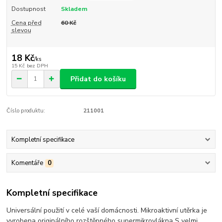
Dostupnost
Skladem
Cena před
60 Kč
slevou
18 Kč
/
ks
15 Kč
bez DPH
Přidat do košíku
Číslo produktu:
211001
Kompletní specifikace
Komentáře
0
Kompletní specifikace
Universální použití v celé vaší domácnosti. Mikroaktivní utěrka je
vyrobena originálního rozštěpného supermikrovlákna S velmi