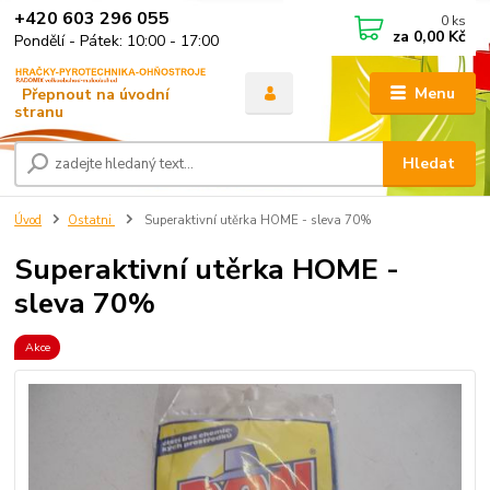
+420 603 296 055
0
ks
za
0,00 Kč
Pondělí - Pátek: 10:00 - 17:00
Menu
Hledat
Úvod
Ostatni
Superaktivní utěrka HOME - sleva 70%
Superaktivní utěrka HOME -
sleva 70%
Akce