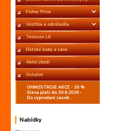
Fisher Price
Vozítka a odrážedla
Televize LG
Dětské boby a sáně
Akční zboží
Ostatni
OHNOSTROJE AKCE - 30 %
Sleva plati do 30.6.2026 -
Do vyprodani zasob .
Nabídky