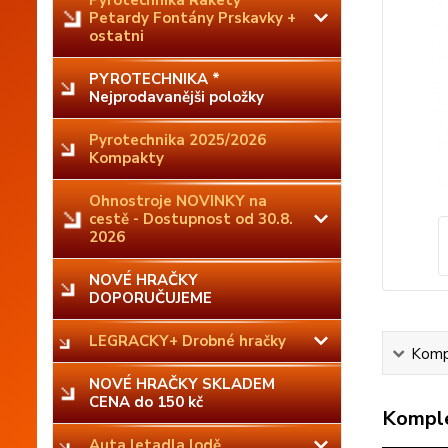
Pyrotechnika Rakety
Petardy Fontány Prskavky +
ostatni
PYROTECHNIKA *
Nejprodavanějši položky
Pyrotechnika 2025/2026
Kompakty
Ohnostroje NOVINKY na
cestě - Dostupnost od 30.8.
2026
NOVÉ HRAČKY
DOPORUČUJEME
LEGRACKY+ Drobné hračky
Kompl
NOVÉ HRAČKY SKLADEM
CENA do 150 kč
Komple
Auta letadla lodě