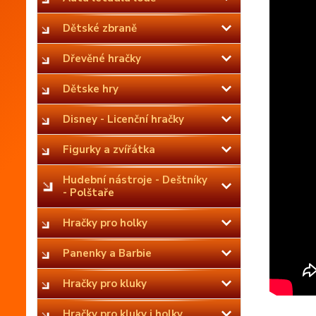
Dětské zbraně
Dřevěné hračky
Dětske hry
Disney - Licenční hračky
Figurky a zvířátka
Hudební nástroje - Deštníky
- Polštaře
Hračky pro holky
Panenky a Barbie
Hračky pro kluky
Hračky pro kluky i holky