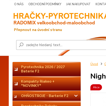
O NÁS
OBCHODNÍ PODMÍNKY
JAK NAKUPOVAT
KONTA
Úvod
O
Pyrotechnika 2026 / 2027
Baterie F2
Nigh
Kompakty Riakeo +
*NOVINKY*
Akce
OHŇOSTROJE - Barterie F2