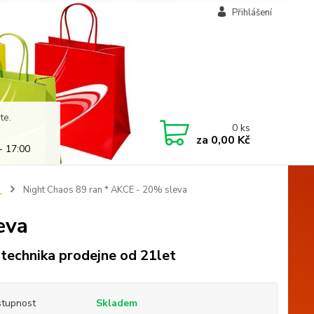
Přihlášení
te.
0
ks
za
0,00 Kč
- 17:00
.
Night Chaos 89 ran * AKCE - 20% sleva
eva
technika prodejne od 21let
tupnost
Skladem