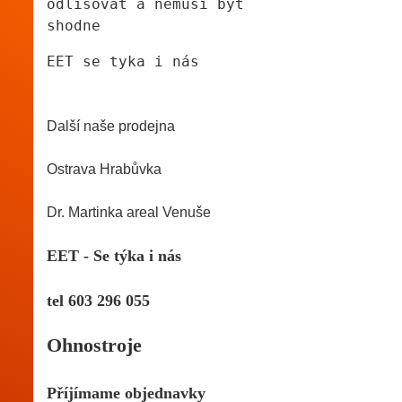
odlišovat a nemusí byt 
shodne
EET se tyka i nás 
Další naše prodejna
Ostrava Hrabůvka 
Dr. Martinka areal Venuše
EET - Se týka i nás
tel 603 296 055 
Ohnostroje 
Příjímame objednavky