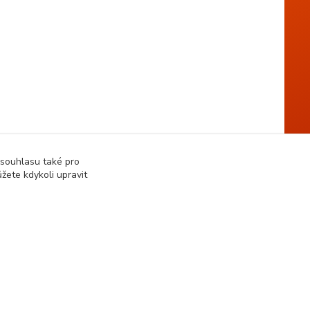
 souhlasu také pro
žete kdykoli upravit
Vytvořeno na
Eshop-rychle.cz