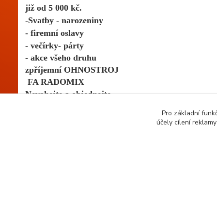
již od 5 000 kč.
-Svatby - narozeniny
- firemní oslavy
- večírky- párty
- akce všeho druhu
zpříjemní OHNOSTROJ
 FA RADOMIX 
Nevahejte a objednejte
 ještě dnes
Pro základní funk
účely cílení reklam
603 296 055
Děkujeme za důvěru