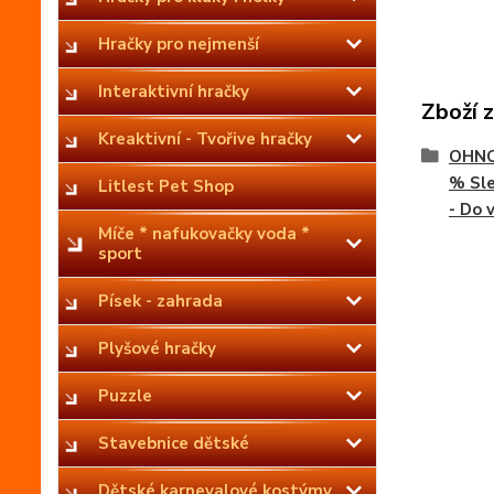
Hračky pro nejmenší
Interaktivní hračky
Zboží 
Kreaktivní - Tvořive hračky
OHNO
% Sle
Litlest Pet Shop
- Do 
Míče * nafukovačky voda *
sport
Písek - zahrada
Plyšové hračky
Puzzle
Stavebnice dětské
Dětské karnevalové kostýmy