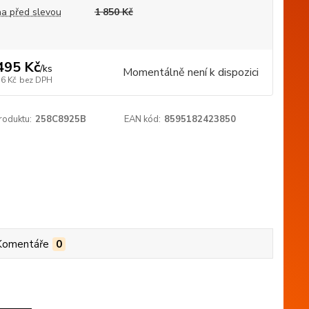
a před slevou
1 850 Kč
495 Kč
/
ks
Momentálně není k dispozici
36 Kč
bez DPH
roduktu:
258C8925B
EAN kód:
8595182423850
Komentáře
0