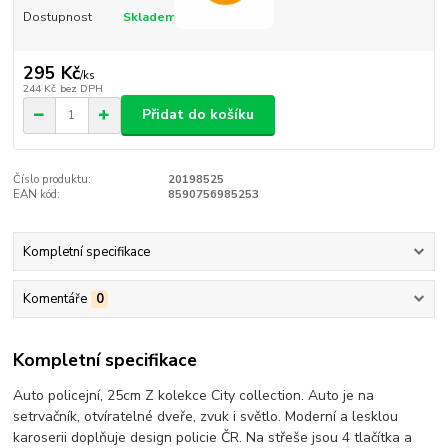
Dostupnost
Skladem
295 Kč
/
ks
244 Kč
bez DPH
Přidat do košíku
Číslo produktu:
20198525
EAN kód:
8590756985253
Kompletní specifikace
Komentáře
0
Kompletní specifikace
Auto policejní, 25cm Z kolekce City collection. Auto je na
setrvačník, otvíratelné dveře, zvuk i světlo. Moderní a lesklou
karoserii doplňuje design policie ČR. Na střeše jsou 4 tlačítka a