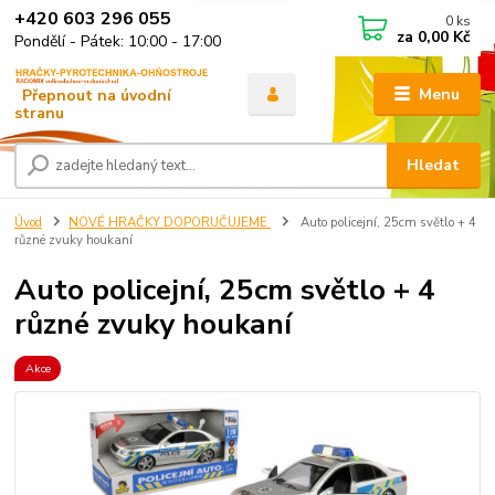
+420 603 296 055
0
ks
za
0,00 Kč
Pondělí - Pátek: 10:00 - 17:00
Menu
Hledat
Úvod
NOVÉ HRAČKY DOPORUČUJEME
Auto policejní, 25cm světlo + 4
různé zvuky houkaní
Auto policejní, 25cm světlo + 4
různé zvuky houkaní
Akce