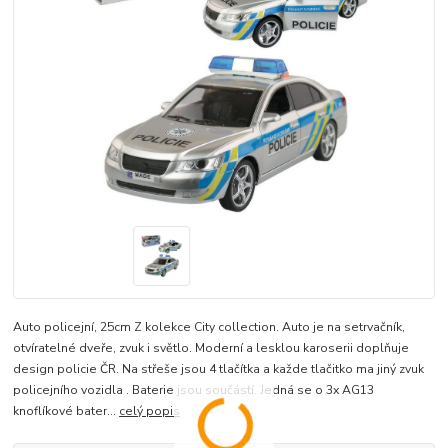
Auto policejní, 25cm Z kolekce City collection. Auto je na setrvačník,
otvíratelné dveře, zvuk i světlo. Moderní a lesklou karoserii doplňuje
design policie ČR. Na střeše jsou 4 tlačítka a každe tlačitko ma jiný zvuk
policejního vozidla . Baterie jsou součástí. Jedná se o 3x AG13
knoflíkové bater...
celý popis